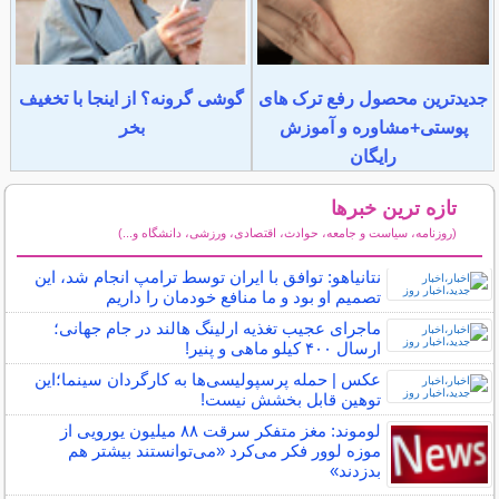
جدیدترین محصول رفع ترک های
گوشی گرونه؟ از اینجا با تخغیف
پوستی+مشاوره و آموزش
بخر
رایگان
تازه ترین خبرها
(روزنامه، سیاست و جامعه، حوادث، اقتصادی، ورزشی، دانشگاه و...)
سایر خبرهای داغ
نتانیاهو: توافق با ایران توسط ترامپ انجام شد، این
تصمیم او بود و ما منافع خودمان را داریم
ماجرای عجیب تغذیه ارلینگ هالند در جام جهانی؛
ارسال ۴۰۰ کیلو ماهی و پنیر!
عکس | حمله پرسپولیسی‌ها به کارگردان سینما؛این
توهین قابل بخشش نیست!
لوموند: مغز متفکر سرقت ۸۸ میلیون یورویی از
موزه لوور فکر می‌کرد «می‌توانستند بیشتر هم
بدزدند»