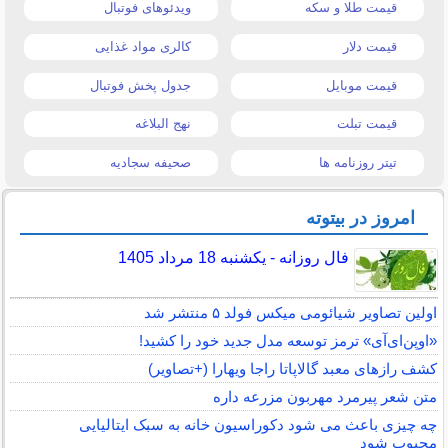
قیمت طلا و سکه
ویدئوهای فوتبال
قیمت دلار
کالری مواد غذایی
قیمت موبایل
جدول پخش فوتبال
قیمت تبلت
نهج البلاغه
تیتر روزنامه ها
صحیفه سجادیه
امروز در بیتوته
فال روزانه - یکشنبه 18 مرداد 1405
اولین تصاویر شیائومی میکس فولد ۵ منتشر شد
«اوپن‌ای‌آی» ترمز توسعه مدل جدید خود را کشید!
کشف رازهای معبد گالاپاتا راجا ویهارا (+تصاویر)
متن شعر پیرمرد مهربون مزرعه داره
چه چیزی باعث می شود دکوراسیون خانه به سبک ایتالیایی
محبوب شود