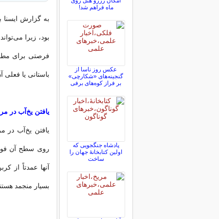
امکان رزرو هتل روی
ماه فراهم شد!
به گزارش ایسنا به
بود، زیرا می‌توان
فرصتی برای مطال
عکس روز ناسا از
باستانی یا فعلی آ
گنجینه‌های «شکارچی»
بر فراز کوه‌های برفی
یافتن یخ‌آب در مر
یافتن یخ‌آب در 
پادشاه جنگجویی که
روی سطح آن فوری
اولین کتابخانۀ جهان را
ساخت
آنها عمدتاً از ک
بسیار منجمد هستند