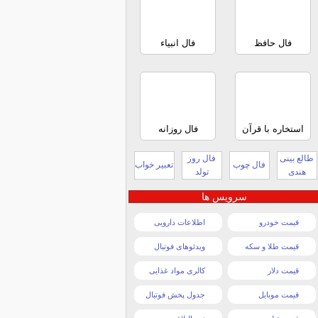
فال حافظ
فال انبیاء
استخاره با قرآن
فال روزانه
طالع بینی
فال روز
فال چوب
تعبیر خواب
هندی
تولد
سرویس ها
قیمت خودرو
اطلاعات دارویی
قیمت طلا و سکه
ویدئوهای فوتبال
قیمت دلار
کالری مواد غذایی
قیمت موبایل
جدول پخش فوتبال