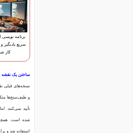
برنامه نویسی ان
سریع یادبگیر و و
کار شو
ساختن یک نقشه ب
و طیف‌سنج‌ها متکی