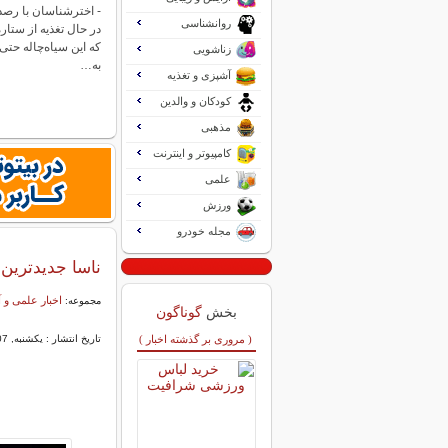
- اخترشناسان با رصد
روانشناسی
در حال تغذیه از ستاره
که این سیاه‌چاله حتی
زناشویی
به…
آشپزی و تغذیه
کودکان و والدین
مذهبی
کامپیوتر و اینترنت
علمی
ورزش
مجله خودرو
ناسا جدیدترین 
اخبار علمی و
مجموعه:
بخش
گوناگون
( مروری بر گذشته اخبار )
تاریخ انتشار : یکشنبه, 07 آبان 1402 14:23