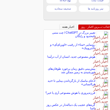
قیمت تبلت
نهج البلاغه
تیتر روزنامه ها
صحیفه سجادیه
جذاب تـــرین اخبار : روز
اخبار هفته
تغییر بزرگ در ChatGPT / چت متنی
نامحدود و رایگان
رونمایی «متا» از رقیب «اوپن‌ای‌آی» و
«آنتروپیک»
هوش مصنوعی جدید، انسان از آب درآمد!
پیش‌بینی دقیق زمان برخورد طوفان‌های
خورشیدی به زمین ممکن شد
ادعای ماسک از بازگرداندن بینایی تا «دید
فراانسانی»
فرزندپروری با هوش مصنوعی آری یا خیر؟
گره‌های عجیب یک دنباله‌دار در عکس روز
ناسا