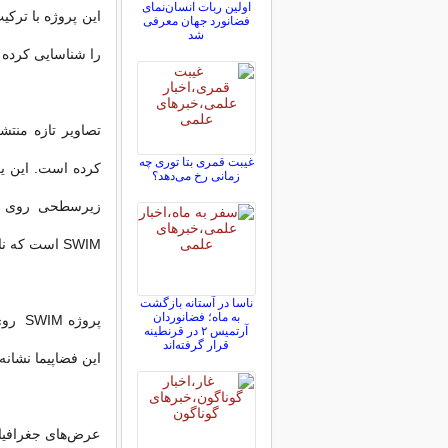
اولین ربات انسان‌نمای
این پروژه با ترکی
فضانورد جهان معرفی
شد
را شناسایی کرده ا
تصاویر تازه منتش
غیبت قمری بتا توری چه
زمانی رخ می‌دهد؟
زیرسطحی روی ای
SWIM است که ناسا بودجه آن را تامین می‌کند.
ناسا در آستانه بازگشت
به ماه؛ فضانوردان
پروژه
آرتمیس ۲ در قرنطینه
قرار گرفته‌اند
این فضاپیما نشانه
عرض‌های جغرافیای