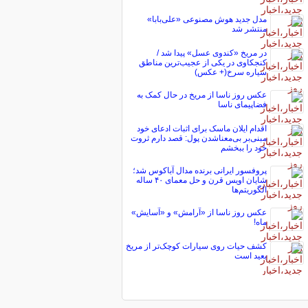
مدل جدید هوش مصنوعی «علی‌بابا»
منتشر شد
در مریخ «کندوی عسل» پیدا شد /
کنجکاوی در یکی از عجیب‌ترین مناطق
سیاره سرخ(+ عکس)
عکس روز ناسا از مریخ در حال کمک به
فضاپیمای ناسا
اقدام ایلان ماسک برای اثبات ادعای خود
مبنی‌بر بی‌معناشدن پول: قصد دارم ثروت
خود را ببخشم
پروفسور ایرانی برنده مدال آباکوس شد؛
شایان اویس قرن و حل معمای ۴۰ ساله
الگوریتم‌ها
عکس روز ناسا از «آرامش» و «آسایش»
ماه!
کشف حیات روی سیارات کوچک‌تر از مریخ
بعید است