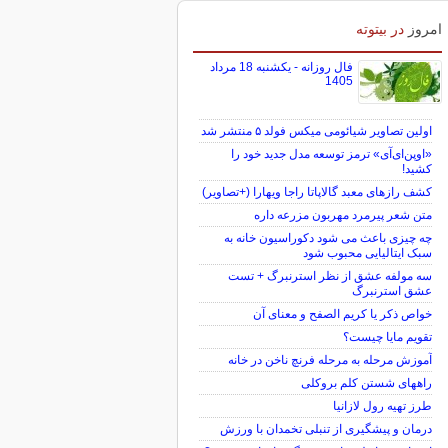
امروز
در بیتوته
فال روزانه - یکشنبه 18 مرداد
1405
اولین تصاویر شیائومی میکس فولد ۵ منتشر شد
«اوپن‌ای‌آی» ترمز توسعه مدل جدید خود را
کشید!
کشف رازهای معبد گالاپاتا راجا ویهارا (+تصاویر)
متن شعر پیرمرد مهربون مزرعه داره
چه چیزی باعث می شود دکوراسیون خانه به
سبک ایتالیایی محبوب شود
سه مولفه عشق از نظر استرنبرگ + تست
عشق استرنبرگ
خواص ذکر یا کریم الصفح و معنای آن
تقویم مایا چیست؟
آموزش مرحله به مرحله فرنچ ناخن در خانه
راههای شستن کلم بروکلی
طرز تهیه رول لازانیا
درمان و پیشگیری از تنبلی تخمدان با ورزش