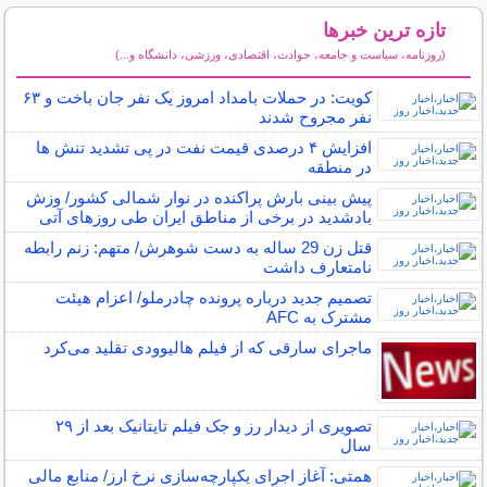
تازه ترین خبرها
(روزنامه، سیاست و جامعه، حوادث، اقتصادی، ورزشی، دانشگاه و...)
سایر خبرهای داغ
کویت: در حملات بامداد امروز یک نفر جان باخت و ۶۳
نفر مجروح شدند
افزایش ۴ درصدی قیمت نفت در پی تشدید تنش ها
در منطقه
پیش بینی بارش پراکنده در نوار شمالی کشور/ وزش
بادشدید در برخی از مناطق ایران طی روزهای آتی
قتل زن 29 ساله به دست شوهرش/ متهم: زنم رابطه
نامتعارف داشت
تصمیم جدید درباره پرونده چادرملو/ اعزام هیئت
مشترک به AFC
ماجرای سارقی که از فیلم هالیوودی تقلید می‌کرد
تصویری از دیدار رز و جک فیلم تایتانیک بعد از ۲۹
سال
همتی: آغاز اجرای یکپارچه‌سازی نرخ ارز/ منابع مالی