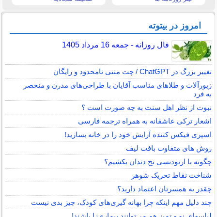
امروز در بیتوته
فال روزانه - جمعه 16 مرداد 1405
تغییر بزرگ در ChatGPT / چت متنی نامحدود و رایگان
زیورآلات و طلاهای مناسب آقایان با طراحی‌های مدرن و منحصر
به فرد
نبوت از نظر اهل سنت به چه صورت است ؟
اشعار ترکی عاشقانه به همراه ترجمه فارسی
اسپری فیکس کننده آرایش خود را در خانه بسازید!
روش های متفاوت بافت لیف
چگونه با ارتودنسی نخ دندان بکشیم؟
شناخت نقاط تحریک شوهر
چقدر به همسرتان اعتماد دارید؟
چند دلیل مهم اینکه چرا بهانه گیری‌های کودک، چیز بدی نیست
لباس‎های نو و تمیز هم می‌توانند بیماری‌زا باشند!