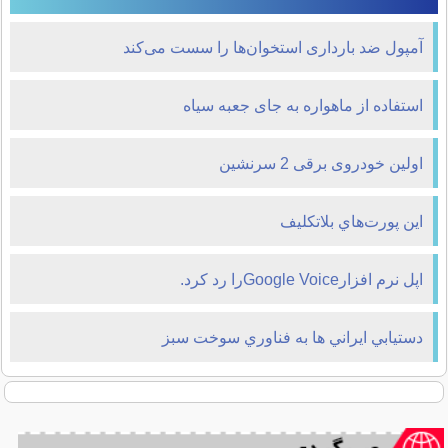
آمپول ضد بارداری استخوان‌ها را سست می‌كند
استفاده از ماهواره به جای جعبه سیاه
اولین خودروی برقی 2 سرنشین
اين پورت‌هاي بلاتکليف
اپل نرم افزارGoogle Voiceرا رد کرد.
دستيابي ايراني ها به فناوري سوخت سبز