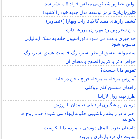
اولین تصاویر شیائومی میکس فولد ۵ منتشر شد
«اوپن‌ای‌آی» ترمز توسعه مدل جدید خود را کشید!
کشف رازهای معبد گالاپاتا راجا ویهارا (+تصاویر)
متن شعر پیرمرد مهربون مزرعه داره
چه چیزی باعث می شود دکوراسیون خانه به سبک ایتالیایی
محبوب شود
سه مولفه عشق از نظر استرنبرگ + تست عشق استرنبرگ
خواص ذکر یا کریم الصفح و معنای آن
تقویم مایا چیست؟
آموزش مرحله به مرحله فرنچ ناخن در خانه
راههای شستن کلم بروکلی
طرز تهیه رول لازانیا
درمان و پیشگیری از تنبلی تخمدان با ورزش
احترام در رابطه زناشویی چگونه ایجاد می شود؟ حتما زوج ها
بخوانند
داستان ضرب المثل دوستی با مردم دانا نكوست
تفاوت دل درد بارداری و پریود