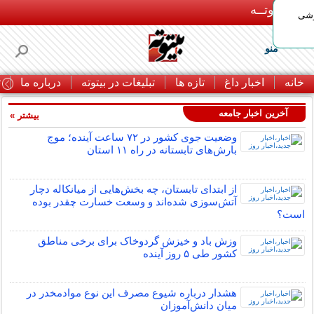
بـیتوتــه
وشی
منو
خانه
اخبار داغ
تازه ها
تبلیغات در بیتوته
درباره ما
ت
آخرین اخبار جامعه
بیشتر »
وضعیت جوی کشور در ۷۲ ساعت آینده؛ موج
بارش‌های تابستانه در راه ۱۱ استان
از ابتدای تابستان، چه بخش‌هایی از میانکاله دچار
آتش‌سوزی شده‌اند و وسعت خسارت چقدر بوده
است؟
وزش باد و خیزش گردوخاک برای برخی مناطق
کشور طی ۵ روز آینده
هشدار درباره شیوع مصرف این نوع موادمخدر در
میان دانش‌آموزان