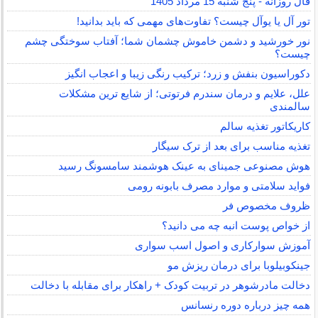
فال روزانه - پنج شنبه 15 مرداد 1405
تور آل یا یوآل چیست؟ تفاوت‌های مهمی که باید بدانید!
نور خورشید و دشمن خاموش چشمان شما؛ آفتاب سوختگی چشم
چیست؟
دکوراسیون بنفش و زرد؛ ترکیب رنگی زیبا و اعجاب انگیز
علل، علایم و درمان سندرم فرتوتی؛ از شایع ترین مشکلات
سالمندی
کاریکاتور تغذیه سالم
تغذیه مناسب برای بعد از ترک سیگار
هوش مصنوعی جمینای به عینک هوشمند سامسونگ رسید
فواید سلامتی و موارد مصرف بابونه رومی
ظروف مخصوص فر
از خواص پوست انبه چه می دانید؟
آموزش سوارکاری و اصول اسب سواری
جینکوبیلوبا برای درمان ریزش مو
دخالت مادرشوهر در تربیت کودک + راهکار برای مقابله با دخالت
همه چیز درباره دوره رنسانس