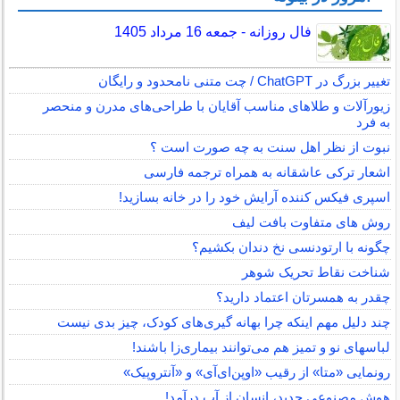
فال روزانه - جمعه 16 مرداد 1405
تغییر بزرگ در ChatGPT / چت متنی نامحدود و رایگان
زیورآلات و طلاهای مناسب آقایان با طراحی‌های مدرن و منحصر
به فرد
نبوت از نظر اهل سنت به چه صورت است ؟
اشعار ترکی عاشقانه به همراه ترجمه فارسی
اسپری فیکس کننده آرایش خود را در خانه بسازید!
روش های متفاوت بافت لیف
چگونه با ارتودنسی نخ دندان بکشیم؟
شناخت نقاط تحریک شوهر
چقدر به همسرتان اعتماد دارید؟
چند دلیل مهم اینکه چرا بهانه گیری‌های کودک، چیز بدی نیست
لباس‎های نو و تمیز هم می‌توانند بیماری‌زا باشند!
رونمایی «متا» از رقیب «اوپن‌ای‌آی» و «آنتروپیک»
هوش مصنوعی جدید، انسان از آب درآمد!