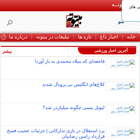
بـیتوتــه
ی های
منو
خانه
اخبار داغ
تازه ها
تبلیغات در بیتوته
درباره ما
ت
آخرین اخبار ورزشی
بیشتر »
فاجعه‌ای که میلاد محمدی به بار آورد!
کلاغ‌های انگلیس بی پروبال شدند
لیونل مسی چگونه میلیاردر شد؟
برد استقلال در بازی تدارکاتی | جزئیات عجیب فسخ
قرارداد رامین رضاییان