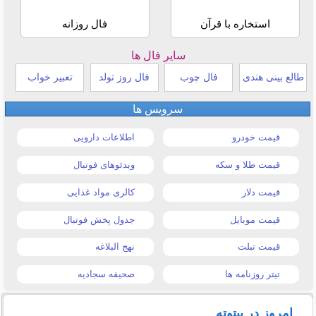
استخاره با قرآن
فال روزانه
سایر فال ها
طالع بینی هندی
فال چوب
فال روز تولد
تعبیر خواب
سرویس ها
قیمت خودرو
اطلاعات دارویی
قیمت طلا و سکه
ویدئوهای فوتبال
قیمت دلار
کالری مواد غذایی
قیمت موبایل
جدول پخش فوتبال
قیمت تبلت
نهج البلاغه
تیتر روزنامه ها
صحیفه سجادیه
امروز در بیتوته