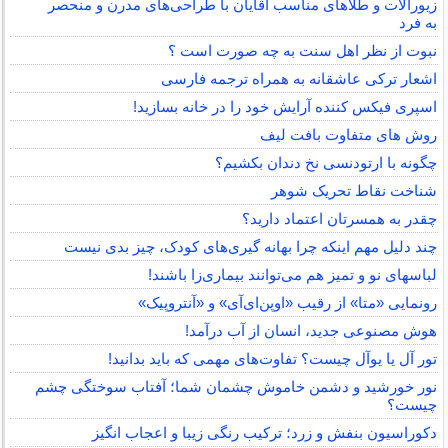
زیورآلات و طلاهای مناسب آقایان با طراحی‌های مدرن و منحصر
به فرد
نبوت از نظر اهل سنت به چه صورت است ؟
اشعار ترکی عاشقانه به همراه ترجمه فارسی
اسپری فیکس کننده آرایش خود را در خانه بسازید!
روش های متفاوت بافت لیف
چگونه با ارتودنسی نخ دندان بکشیم؟
شناخت نقاط تحریک شوهر
چقدر به همسرتان اعتماد دارید؟
چند دلیل مهم اینکه چرا بهانه گیری‌های کودک، چیز بدی نیست
لباس‎های نو و تمیز هم می‌توانند بیماری‌زا باشند!
رونمایی «متا» از رقیب «اوپن‌ای‌آی» و «آنتروپیک»
هوش مصنوعی جدید، انسان از آب درآمد!
تور آل یا یوآل چیست؟ تفاوت‌های مهمی که باید بدانید!
نور خورشید و دشمن خاموش چشمان شما؛ آفتاب سوختگی چشم
چیست؟
دکوراسیون بنفش و زرد؛ ترکیب رنگی زیبا و اعجاب انگیز