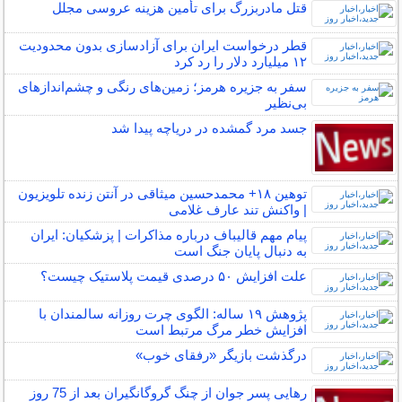
قتل مادربزرگ برای تأمین هزینه عروسی مجلل
قطر درخواست ایران برای آزادسازی بدون محدودیت
۱۲ میلیارد دلار را رد کرد
سفر به جزیره هرمز؛ زمین‌های رنگی و چشم‌اندازهای
بی‌نظیر
جسد مرد گمشده در دریاچه پیدا شد
توهین ۱۸+ محمدحسین میثاقی در آنتن زنده تلویزیون
| واکنش تند عارف غلامی
پیام مهم قالیباف درباره مذاکرات | پزشکیان: ایران
به دنبال پایان جنگ است
علت افزایش ۵۰ درصدی قیمت پلاستیک چیست؟
پژوهش ۱۹ ساله: الگوی چرت روزانه سالمندان با
افزایش خطر مرگ مرتبط است
درگذشت بازیگر «رفقای خوب»
رهایی پسر جوان از چنگ گروگانگیران بعد از 75 روز