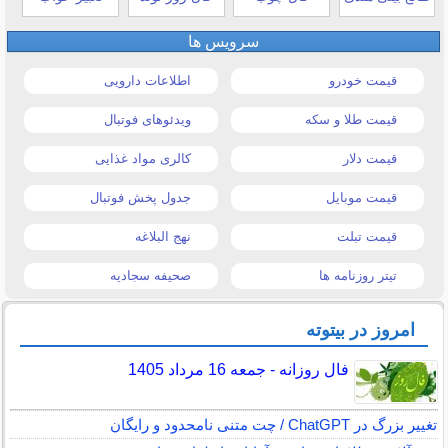
سرویس ها
قیمت خودرو
اطلاعات دارویی
قیمت طلا و سکه
ویدئوهای فوتبال
قیمت دلار
کالری مواد غذایی
قیمت موبایل
جدول پخش فوتبال
قیمت تبلت
نهج البلاغه
تیتر روزنامه ها
صحیفه سجادیه
امروز در بیتوته
فال روزانه - جمعه 16 مرداد 1405
تغییر بزرگ در ChatGPT / چت متنی نامحدود و رایگان