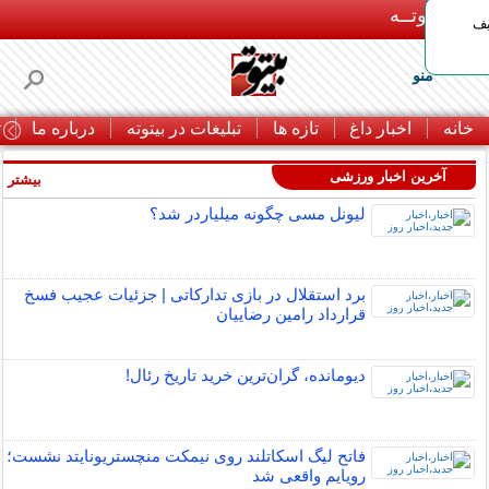
بـیتوتــه
یف
منو
خانه
اخبار داغ
تازه ها
تبلیغات در بیتوته
درباره ما
ت
آخرین اخبار ورزشی
بیشتر »
لیونل مسی چگونه میلیاردر شد؟
برد استقلال در بازی تدارکاتی | جزئیات عجیب فسخ
قرارداد رامین رضاییان
دیومانده، گران‌ترین خرید تاریخ رئال!
فاتح لیگ اسکاتلند روی نیمکت منچستریونایتد نشست؛
رویایم واقعی شد