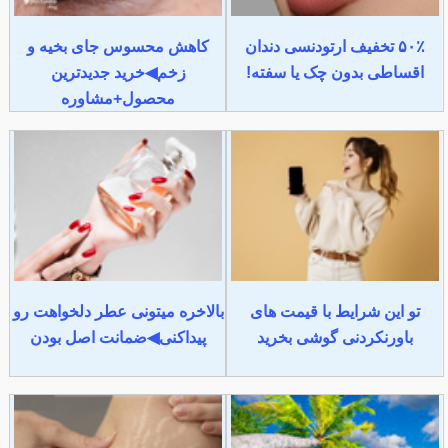
۵۰٪ تخفیف ارتودنسی دندان
کاهش محسوس جای بخیه و
اقساطی بدون چک یا سفته!
زخم◀خرید جدیدترین
محصول+مشاوره
تو این شرایط با قیمت های
بالاخره میتونی عطر دلخواهت رو
باورنکردنی گوشی بخرید
پیداکنی◀ضمانت اصل بودن