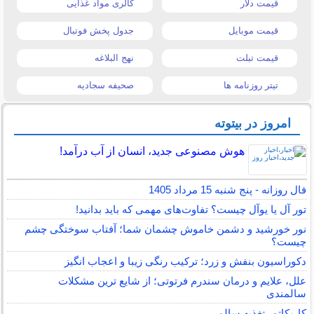
قیمت دلار
کالری مواد غذایی
قیمت موبایل
جدول پخش فوتبال
قیمت تبلت
نهج البلاغه
تیتر روزنامه ها
صحیفه سجادیه
امروز در بیتوته
هوش مصنوعی جدید، انسان از آب درآمد!
فال روزانه - پنج شنبه 15 مرداد 1405
تور آل یا یوآل چیست؟ تفاوت‌های مهمی که باید بدانید!
نور خورشید و دشمن خاموش چشمان شما؛ آفتاب سوختگی چشم
چیست؟
دکوراسیون بنفش و زرد؛ ترکیب رنگی زیبا و اعجاب انگیز
علل، علایم و درمان سندرم فرتوتی؛ از شایع ترین مشکلات
سالمندی
کاریکاتور تغذیه سالم