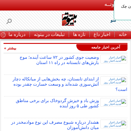
بـیتوتــه
ون چک
منو
خانه
اخبار داغ
تازه ها
تبلیغات در بیتوته
درباره ما
ت
آخرین اخبار جامعه
بیشتر »
وضعیت جوی کشور در ۷۲ ساعت آینده؛ موج
بارش‌های تابستانه در راه ۱۱ استان
از ابتدای تابستان، چه بخش‌هایی از میانکاله دچار
آتش‌سوزی شده‌اند و وسعت خسارت چقدر بوده
است؟
وزش باد و خیزش گردوخاک برای برخی مناطق
کشور طی ۵ روز آینده
هشدار درباره شیوع مصرف این نوع موادمخدر در
میان دانش‌آموزان