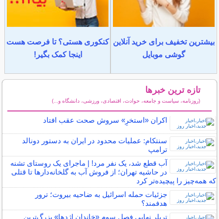
بیشترین تخفیف برای خرید آنلاین
کنکوری هستی؟ تا فرصت هست
گوشی موبایل
اینجا کمک بگیر!
تازه ترین خبرها
(روزنامه، سیاست و جامعه، حوادث، اقتصادی، ورزشی، دانشگاه و...)
سایر خبرهای داغ
اکران «استخرِ» سروش صحت عقب افتاد
سنتکام: عملیات محدود در ایران به دستور دونالد
ترامپ
آب قطع شد، یک نفر مرد! | ماجرای یک روستای تشنه
در حاشیه تهران؛ از فروش آب به گلخانه‌دار‌ها تا قتلی
که همه‌چیز را پیچیده‌تر کرد
جزئیات حمله اسرائیل به ضاحیه بیروت؛ ترور
هدفمند؟
تریلر نهایی فصل سوم «خاندان اژدها» بزرگ‌ترین