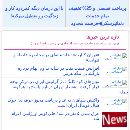
پرداخت قسطی و 25% تخفیف
با این درمان دیگه کمردرد کار و
تمام خدمات
زندگیت رو تعطیل نمیکنه!
دندانپزشکی◀فرصت محدود
تازه ترین خبرها
(روزنامه، سیاست و جامعه، حوادث، اقتصادی، ورزشی، دانشگاه و...)
سایر خبرهای داغ
«تهران کنارت»؛ عاشقانه‌ای در محاصره فاصله و
تنهایی»
افزایش قیمت نفت در سایه تداوم ابهام درباره
بازگشایی تنگه هرمز
تونل‌های کوه کلنگ؛ دژ گرانیتی ایران در مرکز توجه
قرار گرفت | هشدار تهران درباره پاسخ به هرگونه
حمله
واکنش سپاهان به عدم دریافت مجوز حرفه‌ای؛ جوک
سال فوتبال ایران است
غرق شدن ۵ نفر در سد/ هلی‌کوپتر اورژانس اعزام
شد