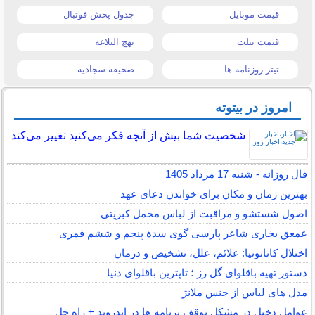
قیمت موبایل
جدول پخش فوتبال
قیمت تبلت
نهج البلاغه
تیتر روزنامه ها
صحیفه سجادیه
امروز در بیتوته
شخصیت شما بیش از آنچه فکر می‌کنید تغییر می‌کند
فال روزانه - شنبه 17 مرداد 1405
بهترین زمان و مکان برای خواندن دعای عهد
اصول شستشو و مراقبت از لباس مخمل کبریتی
عمعق بخاری شاعر پارسی گوی سدهٔ پنجم و ششم قمری
اختلال کاتاتونیا: علائم، علل، تشخیص و درمان
دستور تهیه باقلوای گل رز ؛ تاپترین باقلوای دنیا
مدل های لباس از جنس ملانژ
عوامل دخیل در مشکل توقف برنامه ها در اندروید + راه حل