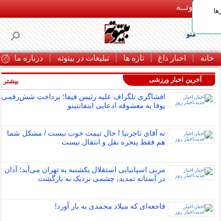
بـیتوتــه
ها
منو
خانه
اخبار داغ
تازه ها
تبلیغات در بیتوته
درباره ما
ت
آخرین اخبار ورزشی
بیشتر »
افشاگری تلگراف علیه رئیس فیفا؛ پرداخت شش‌رقمی
یوفا به معشوقه ادعایی اینفانتینو
نه آقای تاجرنیا ! حال تیمت خوب نیست / مشکل شما
هم فقط پنجره نقل و انتقال نیست
مربی اسپانیایی استقلال یکشنبه به تهران می‌آید؛ آدان
در آستانه تمدید، چشمی نزدیک به بازگشت
فاجعه‌ای که میلاد محمدی به بار آورد!