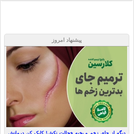
پیشنهاد امروز
دیگه از جای زخم و بخیه خجالت نکش! کلیک کن درمانش