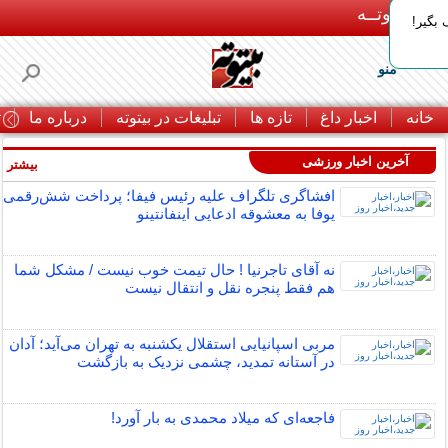
بـیتوتــه
بگیر!
منو
خانه
اخبار داغ
تازه ها
تبلیغات در بیتوته
درباره ما
ت
آخرین اخبار ورزشی
بیشتر »
افشاگری تلگراف علیه رئیس فیفا؛ پرداخت شش‌رقمی
یوفا به معشوقه ادعایی اینفانتینو
نه آقای تاجرنیا ! حال تیمت خوب نیست / مشکل شما
هم فقط پنجره نقل و انتقال نیست
مربی اسپانیایی استقلال یکشنبه به تهران می‌آید؛ آدان
در آستانه تمدید، چشمی نزدیک به بازگشت
فاجعه‌ای که میلاد محمدی به بار آورد!