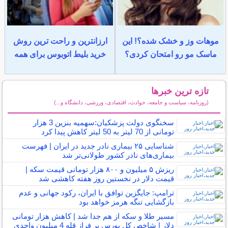
موهات وز و خشک شده؟! این
ارزانترین و راحت ترین روش
ماسک مو رو امتحان کردی؟
خرید بلیط اتوبوس برای همه
تازه ترین خبرها
(روزنامه، سیاست و جامعه، حوادث، اقتصادی، ورزشی، دانشگاه و...)
سایر خبرهای داغ
سخنگوی دولت پزشکیان:سهمیه بنزین 3 هزار
تومانی از 70 لیتر به 50 لیتر کاهش پیدا کرد
شناسایی ۲۵ بیماری نادر جدید در ایران | فهرست
بیماری‌های نادر کشور طولانی‌تر شد
ریزش ۵ میلیون و ۸۰۰ هزار تومانی قیمت سکه |
قیمت دلار در نخستین روز هفته کاهشی شد
ترامپ: جایگزین توافق با ایران، رکود جهانی و عدم
بازگشایی تنگه هرمز خواهد بود
مسیر طلا و سکه از هم جدا شد | کاهش هزار تومانی
دلار | شاخص کل بورس بر فراز قله 4 میلیون واحدی