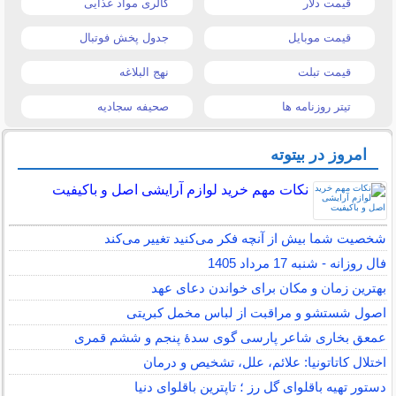
قیمت دلار
کالری مواد غذایی
قیمت موبایل
جدول پخش فوتبال
قیمت تبلت
نهج البلاغه
تیتر روزنامه ها
صحیفه سجادیه
امروز در بیتوته
نکات مهم خرید لوازم آرایشی اصل و باکیفیت
شخصیت شما بیش از آنچه فکر می‌کنید تغییر می‌کند
فال روزانه - شنبه 17 مرداد 1405
بهترین زمان و مکان برای خواندن دعای عهد
اصول شستشو و مراقبت از لباس مخمل کبریتی
عمعق بخاری شاعر پارسی گوی سدهٔ پنجم و ششم قمری
اختلال کاتاتونیا: علائم، علل، تشخیص و درمان
دستور تهیه باقلوای گل رز ؛ تاپترین باقلوای دنیا