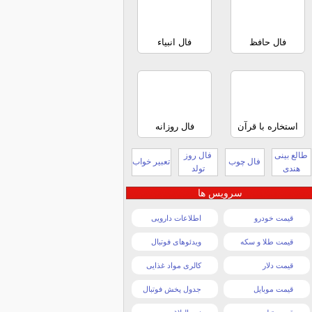
فال حافظ
فال انبیاء
استخاره با قرآن
فال روزانه
طالع بینی
فال روز
فال چوب
تعبیر خواب
هندی
تولد
سرویس ها
قیمت خودرو
اطلاعات دارویی
قیمت طلا و سکه
ویدئوهای فوتبال
قیمت دلار
کالری مواد غذایی
قیمت موبایل
جدول پخش فوتبال