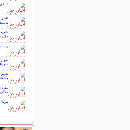
آسانی 
تندتری
پرسپو
شریعتم
فقید 
رسانه 
سرپناه
هستند
مقام ا
جنگی، 
مریلا 