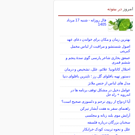
امروز
در بیتوته
فال روزانه - شنبه 17 مرداد
1405
بهترین زمان و مکان برای خواندن دعای عهد
اصول شستشو و مراقبت از لباس مخمل
کبریتی
عمعق بخاری شاعر پارسی گوی سدهٔ پنجم و
ششم قمری
اختلال کاتاتونیا: علائم، علل، تشخیص و درمان
دستور تهیه باقلوای گل رز ؛ تاپترین باقلوای دنیا
مدل های لباس از جنس ملانژ
عوامل دخیل در مشکل توقف برنامه ها در
اندروید + راه حل
آیا ازدواج از روی ترحم و دلسوزی صحیح است؟
راهنمای سفر به هفت آبشار تیرکن
آرایش موی بلند زنانه و مجلسی
سخنان بزرگان درباره فلسفه
علل و نحوه تربیت کودک خرابکار