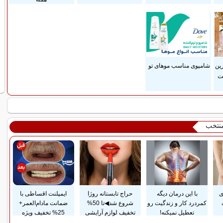
رین
شامپوی مناسب موهای تو
ست
منتخب
ی
با این درمان دیگه
حراج تابستانه روژا
ایمپلنت اقساطی با
کمردرد کار و زندگیت رو
شروع شد◀تا 50%
ضمانت مادام‌العمر+
تعطیل نمیکنه!
تخفیف لوازم آرایشی
25% تخفیف ویژه