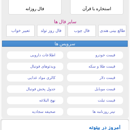
استخاره با قرآن
فال روزانه
سایر فال ها
طالع بینی هندی
فال چوب
فال روز تولد
تعبیر خواب
سرویس ها
قیمت خودرو
اطلاعات دارویی
قیمت طلا و سکه
ویدئوهای فوتبال
قیمت دلار
کالری مواد غذایی
قیمت موبایل
جدول پخش فوتبال
قیمت تبلت
نهج البلاغه
تیتر روزنامه ها
صحیفه سجادیه
امروز در بیتوته