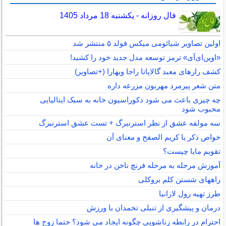
فال روزانه - یکشنبه 18 مرداد 1405
اولین تصاویر شیائومی میکس فولد ۵ منتشر شد
«اوپن‌ای‌آی» ترمز توسعه مدل جدید خود را کشید!
کشف رازهای معبد گالاپاتا راجا ویهارا (+تصاویر)
متن شعر پیرمرد مهربون مزرعه داره
چه چیزی باعث می شود دکوراسیون خانه به سبک ایتالیایی
محبوب شود
سه مولفه عشق از نظر استرنبرگ + تست عشق استرنبرگ
خواص ذکر یا کریم الصفح و معنای آن
تقویم مایا چیست؟
آموزش مرحله به مرحله فرنچ ناخن در خانه
راههای شستن کلم بروکلی
طرز تهیه رول لازانیا
درمان و پیشگیری از تنبلی تخمدان با ورزش
احترام در رابطه زناشویی چگونه ایجاد می شود؟ حتما زوج ها