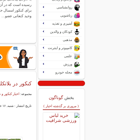
رسیده است که در آن
روانشناسی
برای کنکور امسال ح
زناشویی
وحید کنعانی عضو…
آشپزی و تغذیه
کودکان و والدین
مذهبی
کامپیوتر و اینترنت
علمی
ورزش
مجله خودرو
کنکور در بلات
اخبار کنکور و 
مجموعه:
بخش
گوناگون
( مروری بر گذشته اخبار )
تاریخ انتشار : شنبه, ۱۶ خرداد ۱۴۰۵ ۱۷:۰۵