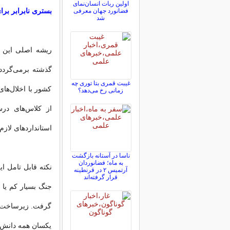
اولین ربات انسان‌نمای
بستری نابرابر بر
فضانورد جهان معرفی
شد
ریشه اصلی این ا
گذشته برمی‌گردد
غیبت قمری بتا توری چه
کشور با اخلال‌ها
زمانی رخ می‌دهد؟
از کلاس‌های درس
استانداردهای لازم
ناسا در آستانه بازگشت
به ماه؛ فضانوردان
نکته قابل ‌تامل 
آرتمیس ۲ در قرنطینه
قرار گرفته‌اند
جنگ بسیار کم یا 
گرفت. زیرساخت‌
یکسان همه دانش‌آ