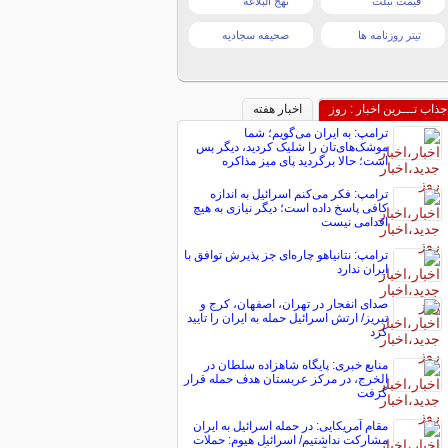
قیمت تبلت
نهج البلاغه
تیتر روزنامه ها
صحیفه سجادیه
جذاب تـــرین اخبار : روز
اخبار هفته
ترامپ: به ایران می‌گویم؛ شما
موشک‌های‌تان را شلیک کردید، دیگر بس
است؛ حالا برگردید پای میز مذاکره
ترامپ: فکر می‌کنم اسرائیل به اندازه
کافی پاسخ داده است؛ دیگر نیازی به هیچ
اقدامی نیست
ترامپ: نتانیاهو چاره‌ای جز پذیرش توافق با
ایران ندارد
صدای انفجار در تهران، اصفهان، کرج و
تبریز/ ارتش اسرائیل حمله به ایران را تایید
کرد
منابع خبری: پایگاه شاهزاده سلطان در
الخرج، در مرکز عربستان هدف حمله قرار
گرفت
مقام آمریکایی: در حمله اسرائیل به ایران
مشارکت نداشتیم/ اسرائیل هیوم: حملات