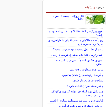
لغو شد
امروز
در بیتوته
فال روزانه - جمعه 16 مرداد
1405
تغییر بزرگ در ChatGPT / چت متنی نامحدود و
رایگان
زیورآلات و طلاهای مناسب آقایان با طراحی‌های
مدرن و منحصر به فرد
نبوت از نظر اهل سنت به چه صورت است ؟
اشعار ترکی عاشقانه به همراه ترجمه فارسی
اسپری فیکس کننده آرایش خود را در خانه
بسازید!
روش های متفاوت بافت لیف
چگونه با ارتودنسی نخ دندان بکشیم؟
شناخت نقاط تحریک شوهر
چقدر به همسرتان اعتماد دارید؟
چند دلیل مهم اینکه چرا بهانه گیری‌های کودک،
چیز بدی نیست
لباس‎های نو و تمیز هم می‌توانند بیماری‌زا باشند!
رونمایی «متا» از رقیب «اوپن‌ای‌آی» و