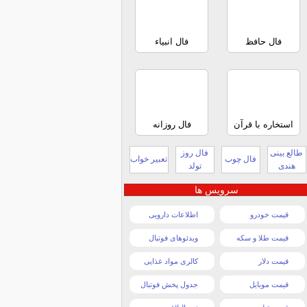
فال حافظ
فال انبیاء
استخاره با قرآن
فال روزانه
طالع بینی
فال روز
فال چوب
تعبیر خواب
هندی
تولد
سرویس ها
قیمت خودرو
اطلاعات دارویی
قیمت طلا و سکه
ویدئوهای فوتبال
قیمت دلار
کالری مواد غذایی
قیمت موبایل
جدول پخش فوتبال