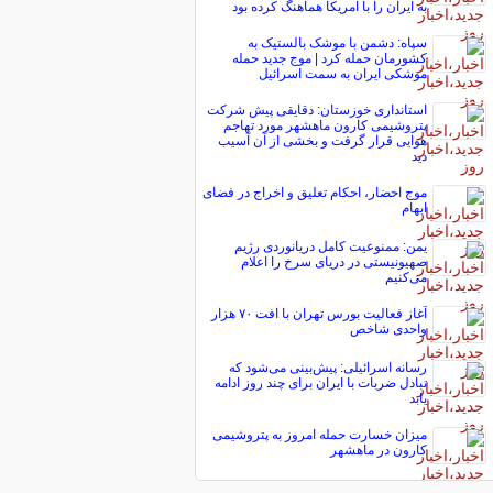
به ایران را با آمریکا هماهنگ کرده بود
سپاه: دشمن با موشک بالستیک به
کشورمان حمله کرد | موج جدید حمله
موشکی ایران به سمت اسرائیل
استانداری خوزستان: دقایقی پیش شرکت
پتروشیمی کارون ماهشهر مورد تهاجم
هوایی قرار گرفت و بخشی از آن آسیب
دید
موج احضار، احکام تعلیق و اخراج در فضای
ابهام
یمن: ممنوعیت کامل دریانوردی رژیم
صهیونیستی در دریای سرخ را اعلام
می‌کنیم
آغاز فعالیت بورس تهران با افت ۷۰ هزار
واحدی شاخص
رسانه اسرائیلی: پیش‌بینی می‌شود که
تبادل ضربات با ایران برای چند روز ادامه
یابد
میزان خسارت حمله امروز به پتروشیمی
کارون در ماهشهر
تمام پرواز‌های فرودگاه‌های مهرآباد و امام