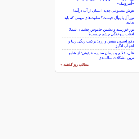
«آنتروپیک»
هوش مصنوعی جدید، انسان از آب درآمد!
تور آل یا یوآل چیست؟ تفاوت‌های مهمی که باید
بدانید!
نور خورشید و دشمن خاموش چشمان شما؛
آفتاب سوختگی چشم چیست؟
دکوراسیون بنفش و زرد؛ ترکیب رنگی زیبا و
اعجاب انگیز
علل، علایم و درمان سندرم فرتوتی؛ از شایع
ترین مشکلات سالمندی
مطالب روز گذشته »