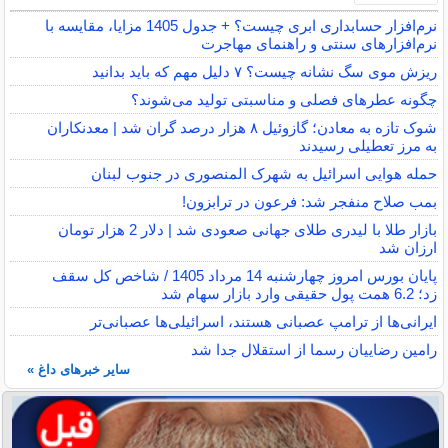
نرم‌افزار حسابداری ابری چیست؟ + جدول 1405 مزایا، مقایسه با
نرم‌افزارهای سنتی و راهنمای مهاجرت
ریزش موی سگ نشانه چیست؟ ۷ دلیل مهم که باید بدانید
چگونه عطرهای فصلی و مناسبتی تولید می‌شوند؟
شوک تازه به معادن؛ گازوئیل ۸ هزار درصد گران شد | معدنکاران
به مرز تعطیلی رسیدند
حمله هوایی اسرائیل به شهرک المنصوری در جنوب لبنان
بمب صلاح منفجر شد: فرعون در ترابزون!
بازار طلا با لیدری طلای جهانی صعودی شد | دلار 2 هزار تومان
ارزان شد
پایان بورس امروز چهارشنبه 14 مرداد 1405 / شاخص کل سقف
زد؛ 6.2 همت پول حقیقی وارد بازار سهام شد
ایرانی‌ها از ترامپ عصبانی هستند، اسرائیلی‌ها عصبانی‌تر
رامین رضاییان رسما از استقلال جدا شد
سایر خبرهای داغ »