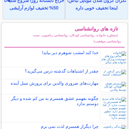
نگران گرون شدن موبایل نباش!
حراج تابستانه روژا شروع شد◀تا
اینجا تخفیف خوبی داره
50% تخفیف لوازم آرایشی
تازه های روانشناسی
(مشاوره خانواده، روانشناسی کودکان، روانشناسی زناشویی، تست
روانشناسی،موفقیت)
سایر مطالب روانشناسی
خدا کند امشب شوهرم دیر بیاید!
چقدر از اشتباهات گذشته درس می‌گیرید؟
مهارت‌های ضروری والدین برای پرورش نسل آینده
چگونه بفهمم عشق همسرم به من کم شده و دیگر
دوستم ندارد
چرا دیگراز همسرم لذت نمی برم