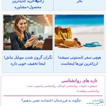
بخر
زخم◀خرید جدیدترین
محصول+مشاوره
هیچی سفر تابستونی نمیشه!
نگران گرون شدن موبایل نباش!
ارزانترین تورها اینجاست
اینجا تخفیف خوبی داره
تازه های روانشناسی
(مشاوره خانواده، روانشناسی کودکان، روانشناسی زناشویی، تست
روانشناسی،موفقیت)
سایر مطالب روانشناسی
چگونه به فرزندمان اعتمادبه نفس بدهیم؟