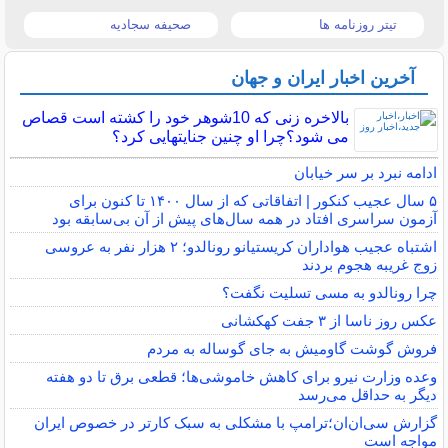
تیتر روزنامه ها
صحیفه سجادیه
آخرین اخبار ایران و جهان
بالاخره زنی که 10شوهر خود را کشته است قصاص
می شود؟چرا او چنین جنایتهایی کرد؟
ادامه نبرد بر سر خیابان
۵ سال عجیب کنکور | اتفاقاتی که از سال ۱۴۰۰ تا کنون برای
آزمون سراسری افتاد در همه سال‌های پیش از آن بی‌سابقه بود
اشتباه عجیب هواداران کریستیانو رونالدو؛ ۲ هزار نفر به عروسی
زوج غریبه هجوم بردند
چرا رونالدو به مسی تسلیت نگفت؟
عکس روز ناسا از ۳ جفت کهکشانی
فروش گوشت گاومیش به جای گوساله به مردم
وعده وزارت نیرو برای کاهش خاموشی‌ها؛ قطعی برق تا دو هفته
دیگر به حداقل می‌رسد
گزارش سی‌ان‌ان؛ترامپ با مشکلی به سبک کارتر در خصوص ایران
مواجه است