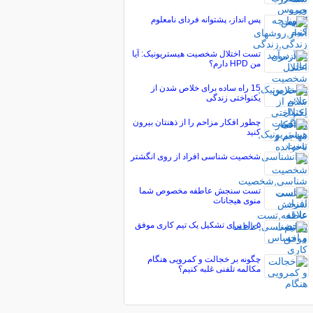
پس انداز، پشتوانه فردای نامعلوم
تست اختلال شخصیت هیستریونیک: آیا
من HPD دارم؟
15 راه ساده برای خلاص شدن از
یکنواختی زندگی
چطور افکار مزاحم را از ذهنتان بیرون
کنید
شخصیت شناسی افراد از روی انگشتر
تست سنجش عاطفه مخصوص شما
منوی هیجانات
۵ راه برای تشکیل یک تیم کاری موفق
چگونه بر خجالت و کمرویی هنگام
مکالمه تلفنی غلبه کنیم؟