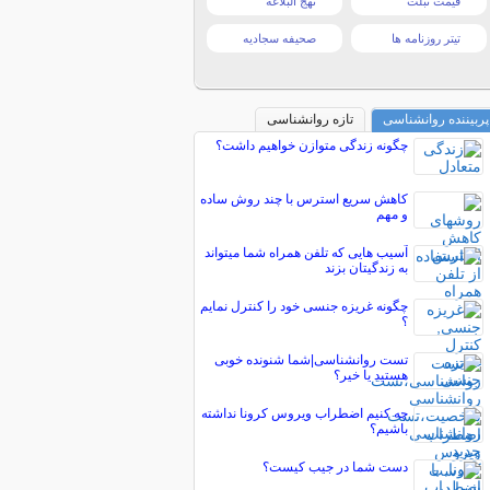
قیمت تبلت
نهج البلاغه
تیتر روزنامه ها
صحیفه سجادیه
پربیننده روانشناسی
تازه روانشناسی
چگونه زندگی متوازن خواهیم داشت؟
کاهش سریع استرس با چند روش ساده
و مهم
آسیب هایی که تلفن همراه شما میتواند
به زندگیتان بزند
چگونه غریزه جنسی خود را کنترل نمایم
؟
تست روانشناسی|شما شنونده خوبی
هستید یا خیر؟
چه کنیم اضطراب ویروس کرونا نداشته
باشیم؟
دست شما در جیب کیست؟