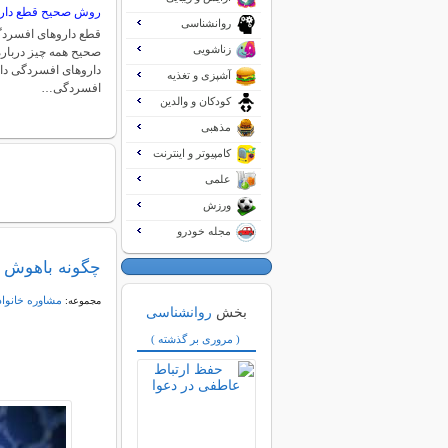
روش صحیح قطع دار
روانشناسی
قطع داروهای افسردگ
زناشویی
صحیح همه چیز دربا
داروهای افسردگی دا
آشپزی و تغذیه
افسردگی…
کودکان و والدین
مذهبی
کامپیوتر و اینترنت
علمی
ورزش
مجله خودرو
چگونه باهوش ت
مشاوره خانواد
مجموعه:
بخش
روانشناسی
( مروری بر گذشته )