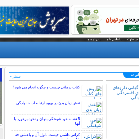
در بیتوته
تماس با ما
درباره ما
نواده
بیشتر »
کتاب درمانی چیست و چگونه انجام می شود؟
نقش زبان بدن در بهبود ارتباطات خانوادگی
5 نشانه خود شیفتگی پنهان و نحوه برخورد با
آنها
کراش داشتن چیست ،انواع آن و باعشق چه