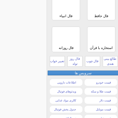
فال حافظ
فال انبیاء
استخاره با قرآن
فال روزانه
طالع بینی
فال روز
فال چوب
تعبیر خواب
هندی
تولد
سرویس ها
قیمت خودرو
اطلاعات دارویی
قیمت طلا و سکه
ویدئوهای فوتبال
قیمت دلار
کالری مواد غذایی
قیمت موبایل
جدول پخش فوتبال