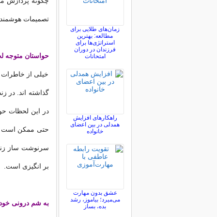
چگونه پردازش می ک
تصمیمات هوشمندان
زمان‌های طلایی برای
مطالعه: بهترین
استراتژی‌ها برای
فرزندان در دوران
حواستان متوجه ل
امتحانات
خیلی از خاطرات ه
گذاشته اند. در ز
در این لحظات حو
راهکارهای افزایش
همدلی در بین اعضای
حتی ممکن است هی
خانواده
سرنوشت ساز زندگ
بر انگیزی است.
عشق بدون مهارت
می‌میرد؛ بیاموز، رشد
به شم درونی خود ا
بده، بساز