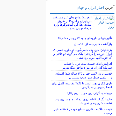
آخرین
اخبار ایران و جهان
العربیه: تماس‌های غیر مستقیم
بین ایران و آمریکا از طریق
میانجی‌ها؛ این گفت‌و‌گو‌ها وارد
مرحله نهایی شده
تأثیر پنهانی داروهای جدید لاغری بر چشم‌ها!
بازگشت کتابی بعد از ۱۵۰سال
پزشکیان: هیچ وقت نمی‌گویند تو جلوی کسی که
[پول] خورده را گرفتی؛ بلکه می‌گویند تو فلانی را
که حزب‌اللهی بود، برداشتی
افزایش اندک قیمت نفت در پی احتیاط
سرمایه‌گذاران در مورد توافق تنگه هرمز
قدیمی‌ترین لامپ جهان ۱۲۵ ساله شد؛ افشای
راز علمی طول‌عمر لامپ سنتنیال
بازی فکری بهتر است یا لگو؟ مقایسه کامل برای
انتخاب بهترین سرگرمی
دیومانده، گران‌ترین خرید تاریخ رئال!
فاتح لیگ اسکاتلند روی نیمکت منچستریونایتد
نشست؛ رویایم واقعی شد
قیمت طلا به بالاترین سطح خود در ۷ هفته اخیر
رسید،