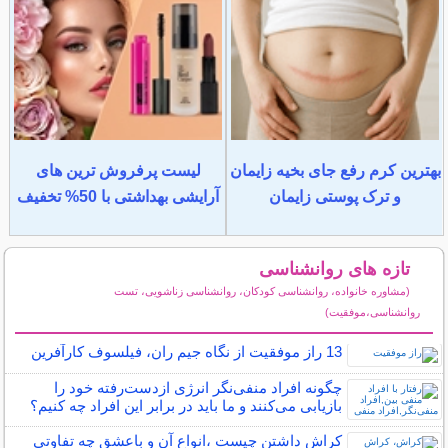
بهترین کرم رفع جای بخیه زایمان
لیست پرفروش ترین های
و ترک پوستی زایمان
آرایشی بهداشتی با 50% تخفیف
تازه های روانشناسی
(مشاوره خانواده، روانشناسی کودکان، روانشناسی زناشویی، تست
روانشناسی،موفقیت)
سایر مطالب روانشناسی
13 راز موفقیت از نگاه جیم ران، فیلسوف کارآفرین
چگونه افراد منفی‌نگر انرژی ازدست‌رفته خود را
بازیابی می‌کنند و ما باید در برابر این افراد چه کنیم؟
کراش داشتن چیست ،انواع آن و باعشق چه تفاوتی