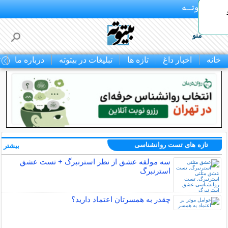
بـیتوتــه
منو
خانه
اخبار داغ
تازه ها
تبلیغات در بیتوته
درباره ما
ت
تازه های تست روانشناسی
بیشتر »
سه مولفه عشق از نظر استرنبرگ + تست عشق
استرنبرگ
چقدر به همسرتان اعتماد دارید؟