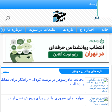
بـیتوتــه
منو
خانه
اخبار داغ
تازه ها
تبلیغات در بیتوته
درباره ما
ت
تازه های والدین موفق
بیشتر »
دخالت مادرشوهر در تربیت کودک + راهکار برای مقابله
با دخالت
مهارت‌های ضروری والدین برای پرورش نسل آینده