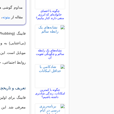
مداوم گوشی همر
چگونه با اعضای
خانواده‌ای که انرژی
مقاله از
بیتوته
، 
منفی دارند کنار بیاییم؟
(بی‌اعتنایی) به 
نشانه‌های یک رابطه
موبایل است. این ر
سالم و چگونگی تقویت
آن
روابط اجتماعی، خ
تعریف و تاریخچه
چگونه با کمترین
امکانات، زندگی شادتری
داشته باشیم؟
معرفی شد. این پ