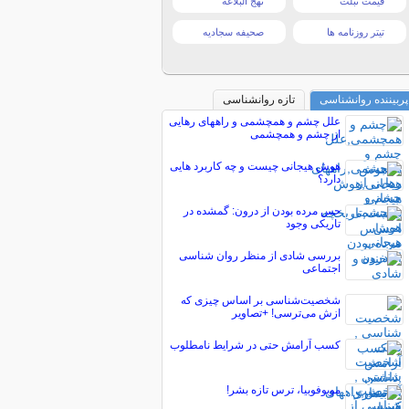
قیمت تبلت
نهج البلاغه
تیتر روزنامه ها
صحیفه سجادیه
پربیننده روانشناسی
تازه روانشناسی
علل چشم و همچشمی و راههای رهایی
از چشم و همچشمی
هوش هیجانی چیست و چه کاربرد هایی
دارد؟
حس مرده بودن از درون: گمشده در
تاریکی وجود
بررسی شادی از منظر روان شناسی
اجتماعی
شخصیت‌شناسی بر اساس چیزی که
ازش می‌ترسی! +تصاویر
کسب آرامش حتی در شرایط نامطلوب
موبوفوبیا، ترس تازه بشر!