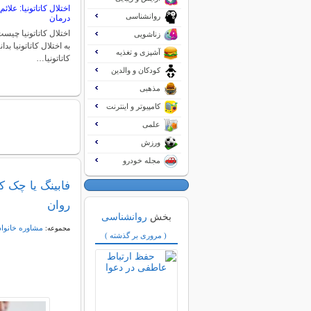
اختلال کاتاتونیا: علا
روانشناسی
درمان
اختلال کاتاتونیا چیست
زناشویی
به اختلال کاتاتونیا بدا
آشپزی و تغذیه
کاتاتونیا…
کودکان و والدین
مذهبی
کامپیوتر و اینترنت
علمی
ورزش
مجله خودرو
فابینگ یا چک 
روان
بخش
روانشناسی
مشاوره خانواد
مجموعه:
( مروری بر گذشته )