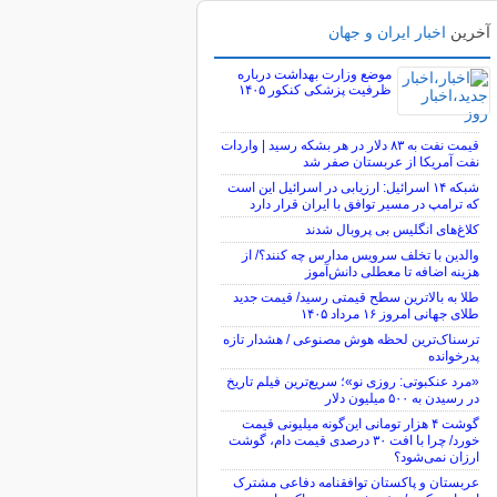
آخرین
اخبار ایران و جهان
موضع وزارت بهداشت درباره
ظرفیت پزشکی کنکور ۱۴۰۵
قیمت نفت به ۸۳ دلار در هر بشکه رسید | واردات
نفت آمریکا از عربستان صفر شد
شبکه ۱۴ اسرائیل: ارزیابی در اسرائیل این است
که ترامپ در مسیر توافق با ایران قرار دارد
کلاغ‌های انگلیس بی پروبال شدند
والدین با تخلف سرویس مدارس چه کنند؟/ از
هزینه اضافه تا معطلی دانش‌آموز
طلا به بالاترین سطح قیمتی رسید/ قیمت جدید
طلای جهانی امروز ۱۶ مرداد ۱۴۰۵
ترسناک‌ترین لحظه هوش مصنوعی / هشدار تازه
پدرخوانده
«مرد عنکبوتی: روزی نو»؛ سریع‌ترین فیلم تاریخ
در رسیدن به ۵۰۰ میلیون دلار
گوشت ۴ هزار تومانی این‌گونه میلیونی قیمت
خورد/ چرا با افت ۳۰ درصدی قیمت دام، گوشت
ارزان نمی‌شود؟
عربستان و پاکستان توافقنامه دفاعی مشترک