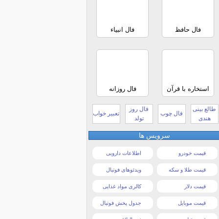
فال حافظ
فال انبیاء
استخاره با قرآن
فال روزانه
طالع بینی
فال روز
فال چوب
تعبیر خواب
هندی
تولد
سرویس ها
قیمت خودرو
اطلاعات دارویی
قیمت طلا و سکه
ویدئوهای فوتبال
قیمت دلار
کالری مواد غذایی
قیمت موبایل
جدول پخش فوتبال