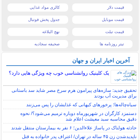
قیمت دلار
کالری مواد غذایی
قیمت موبایل
جدول پخش فوتبال
قیمت تبلت
نهج البلاغه
تیتر روزنامه ها
صحیفه سجادیه
آخرین اخبار ایران و جهان
یک کلینیک روانشناسی خوب چه ویژگی هایی دارد؟
تحقیق جدید: سازه‌های پیرامون هرم سرخ مصر شاید سد باستانی
برای مدیریت آب بودند
سیاه‌چاله‌ها؛ پرخورهای کیهانی که غذایشان را پس می‌زنند
دستمزد کارگران در شهریورماه دوباره ترمیم می‌شود؟/ نحوه
دقیق محاسبه سبد معیشت اعلام شد
حادثه هولناک در پاساژ علاءالدین؛ ۶ نفر به بیمارستان منتقل شدند
ناپدیدشدن زن ۴۵ ساله در تهران/ اعتراف پدر خانواده به قتل