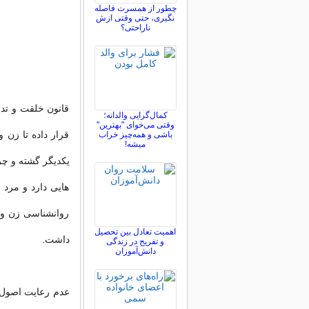
چطور از همسرت فاصله
نگيری، حتی وقتی ازش
ناراحتی؟
قانون خلقت و تدب
کمال‌گرایی والدانه؛
وقتی می‌خوای "بهترین"
قرار داده تا زن 
باشی و همه‌چیز خراب
میشه!
یكدیگر گشته و چر
هایی دارد و مرد 
روانشناسی زن و م
اهمیت تعادل بین تحصیل
داشت.
و تفریح در زندگی
دانش‌آموزان
عدم رعایت اصول ح