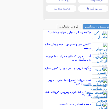
قیمت تبلت
نهج البلاغه
تیتر روزنامه ها
صحیفه سجادیه
پربیننده روانشناسی
تازه روانشناسی
چگونه زندگی متوازن خواهیم داشت؟
کاهش سریع استرس با چند روش ساده
و مهم
آسیب هایی که تلفن همراه شما میتواند
به زندگیتان بزند
چگونه غریزه جنسی خود را کنترل نمایم
؟
تست روانشناسی|شما شنونده خوبی
هستید یا خیر؟
چه کنیم اضطراب ویروس کرونا نداشته
باشیم؟
دست شما در جیب کیست؟