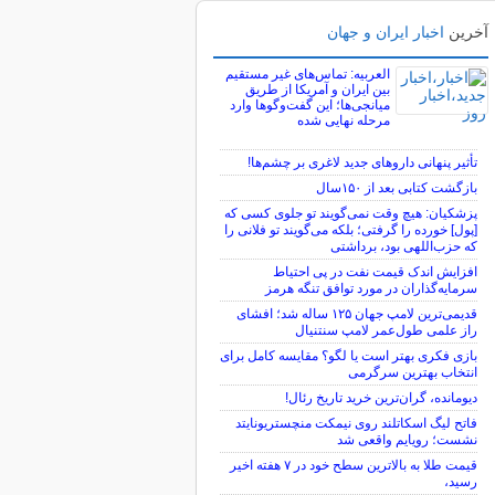
آخرین
اخبار ایران و جهان
العربیه: تماس‌های غیر مستقیم
بین ایران و آمریکا از طریق
میانجی‌ها؛ این گفت‌و‌گو‌ها وارد
مرحله نهایی شده
تأثیر پنهانی داروهای جدید لاغری بر چشم‌ها!
بازگشت کتابی بعد از ۱۵۰سال
پزشکیان: هیچ وقت نمی‌گویند تو جلوی کسی که
[پول] خورده را گرفتی؛ بلکه می‌گویند تو فلانی را
که حزب‌اللهی بود، برداشتی
افزایش اندک قیمت نفت در پی احتیاط
سرمایه‌گذاران در مورد توافق تنگه هرمز
قدیمی‌ترین لامپ جهان ۱۲۵ ساله شد؛ افشای
راز علمی طول‌عمر لامپ سنتنیال
بازی فکری بهتر است یا لگو؟ مقایسه کامل برای
انتخاب بهترین سرگرمی
دیومانده، گران‌ترین خرید تاریخ رئال!
فاتح لیگ اسکاتلند روی نیمکت منچستریونایتد
نشست؛ رویایم واقعی شد
قیمت طلا به بالاترین سطح خود در ۷ هفته اخیر
رسید،