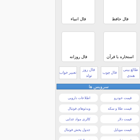
فال حافظ
فال انبیاء
استخاره با قرآن
فال روزانه
طالع بینی
فال روز
فال چوب
تعبیر خواب
هندی
تولد
سرویس ها
قیمت خودرو
اطلاعات دارویی
قیمت طلا و سکه
ویدئوهای فوتبال
قیمت دلار
کالری مواد غذایی
قیمت موبایل
جدول پخش فوتبال