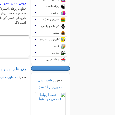
روش صحیح قطع دار
روانشناسی
قطع داروهای افسردگ
زناشویی
صحیح همه چیز دربا
داروهای افسردگی دا
آشپزی و تغذیه
افسردگی…
کودکان و والدین
مذهبی
کامپیوتر و اینترنت
علمی
ورزش
مجله خودرو
زن ها را بهتر 
مشاوره خانواد
مجموعه:
بخش
روانشناسی
( مروری بر گذشته )