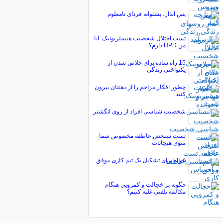
پس انداز، پشتوانه فردای نامعلوم
تست اختلال شخصیت هیستریونیک: آیا
من HPD دارم؟
15 راه ساده برای خلاص شدن از
یکنواختی زندگی
چطور افکار مزاحم را از ذهنتان بیرون
کنید
شخصیت شناسی افراد از روی انگشتر
تست سنجش عاطفه مخصوص شما
منوی هیجانات
۵ راه برای تشکیل یک تیم کاری موفق
چگونه بر خجالت و کمرویی هنگام
مکالمه تلفنی غلبه کنیم؟