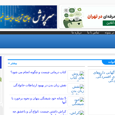
در بیتوته
تماس با ما
درباره ما
نواده
بیشتر »
کتاب درمانی چیست و چگونه انجام می شود؟
نقش زبان بدن در بهبود ارتباطات خانوادگی
5 نشانه خود شیفتگی پنهان و نحوه برخورد با
آنها
کراش داشتن چیست ،انواع آن و باعشق چه