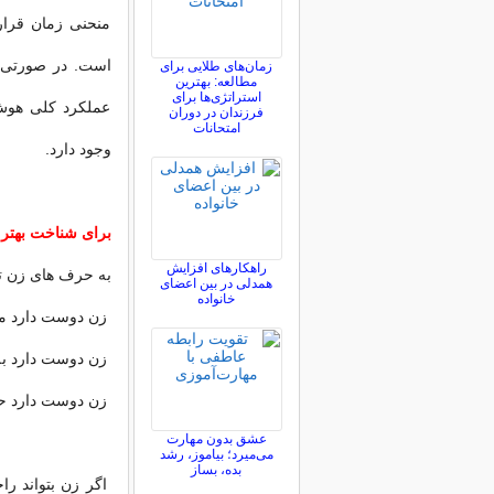
منحنی زمان قرار 
است. در صورتی که
زمان‌های طلایی برای
مطالعه: بهترین
استراتژی‌ها برای
عملکرد کلی هوش
فرزندان در دوران
امتحانات
وجود دارد.
برای شناخت بهتر زن
راهکارهای افزایش
به حرف های زن توج
همدلی در بین اعضای
خانواده
زن دوست دارد مر
زن دوست دارد به ا
زن دوست دارد حض
عشق بدون مهارت
می‌میرد؛ بیاموز، رشد
بده، بساز
اگر زن بتواند را