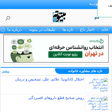
بـیتوتــه
یف
منو
خانه
اخبار داغ
تازه ها
تبلیغات در بیتوته
درباره ما
ت
تازه های مشاوره خانواده
بیشتر »
اختلال کاتاتونیا: علائم، علل، تشخیص و درمان
روش صحیح قطع داروهای افسردگی