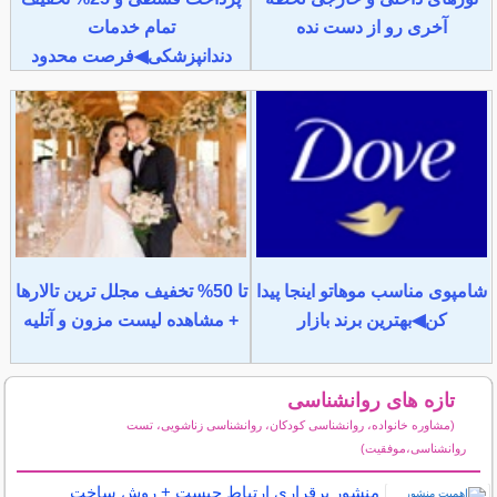
آخری رو از دست نده
تمام خدمات
دندانپزشکی◀فرصت محدود
شامپوی مناسب موهاتو اینجا پیدا
تا 50% تخفیف مجلل ترین تالارها
کن◀بهترین برند بازار
+ مشاهده لیست مزون و آتلیه
تازه های روانشناسی
(مشاوره خانواده، روانشناسی کودکان، روانشناسی زناشویی، تست
روانشناسی،موفقیت)
سایر مطالب روانشناسی
منشور برقراری ارتباط چیست + روش ساخت