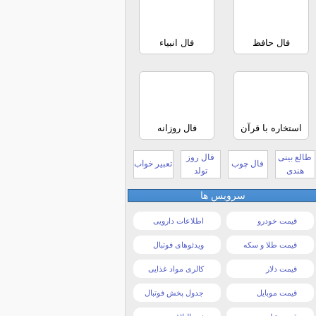
فال حافظ
فال انبیاء
استخاره با قرآن
فال روزانه
طالع بینی
فال روز
فال چوب
تعبیر خواب
هندی
تولد
سرویس ها
قیمت خودرو
اطلاعات دارویی
قیمت طلا و سکه
ویدئوهای فوتبال
قیمت دلار
کالری مواد غذایی
قیمت موبایل
جدول پخش فوتبال