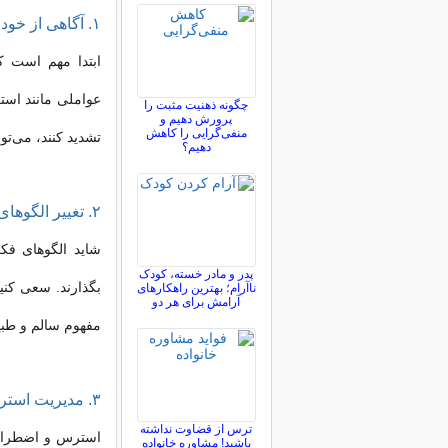
۱. آگاهی از خود
ابتدا مهم است ک
عواملی مانند اس
چگونه ذهنیت مثبت را
پرورش دهیم و
منفی‌گرایی را کاهش
تشدید کنند، می‌تو
دهیم؟
۲. تغییر الگوهای فکری
شاید الگوهای فک
پدر و مادر خسته، کودک
بگذارند. سعی کنید
ناآرام؛ بهترین راهکارهای
آرامش برای هر دو
مفهوم سالم و طبی
۳. مدیریت استرس و اضطراب
ترس از قضاوت نداشته
استرس و اضطراب م
باشید! مشاوره خانواده