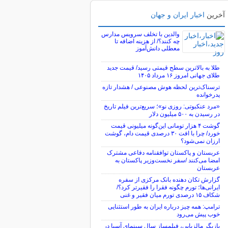
آخرین
اخبار ایران و جهان
والدین با تخلف سرویس مدارس
چه کنند؟/ از هزینه اضافه تا
معطلی دانش‌آموز
طلا به بالاترین سطح قیمتی رسید/ قیمت جدید
طلای جهانی امروز ۱۶ مرداد ۱۴۰۵
ترسناک‌ترین لحظه هوش مصنوعی / هشدار تازه
پدرخوانده
«مرد عنکبوتی: روزی نو»؛ سریع‌ترین فیلم تاریخ
در رسیدن به ۵۰۰ میلیون دلار
گوشت ۴ هزار تومانی این‌گونه میلیونی قیمت
خورد/ چرا با افت ۳۰ درصدی قیمت دام، گوشت
ارزان نمی‌شود؟
عربستان و پاکستان توافقنامه دفاعی مشترک
امضا می‌کنند /سفر نخست‌وزیر پاکستان به
عربستان
گزارش تکان‌ دهنده بانک مرکزی از سفره
ایرانی‌ها؛ تورم چگونه فقرا را فقیرتر کرد؟/
شکاف ۱۵ درصدی تورم میان فقیر و غنی
ترامپ: همه چیز درباره ایران به طور استثنایی
خوب پیش می‌رود
بازیگر مالزیایی، فیلمساز سال سینمای آسیا در