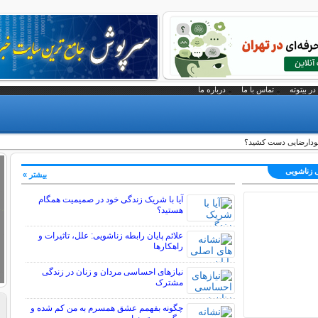
در بیتوته
تماس با ما
درباره ما
خودارضایی دست کشید؟
ی زناشویی
بیشتر »
آیا با شریک زندگی خود در صمیمیت همگام
هستید؟
علائم پایان رابطه زناشویی: علل، تاثیرات و
راهکارها
نیازهای احساسی مردان و زنان در زندگی
مشترک
چگونه بفهمم عشق همسرم به من کم شده و