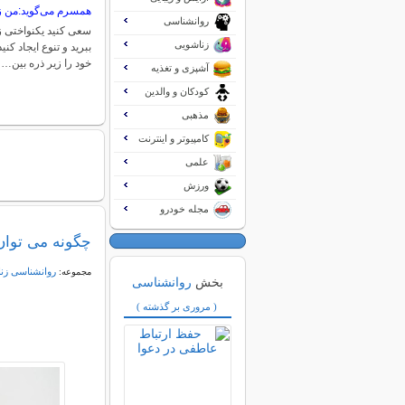
همسرم می‌گوید:من زن
روانشناسی
سعی کنید یکنواختی زن
زناشویی
ببرید و تنوع ایجاد کن
خود را زیر ذره بین…
آشپزی و تغذیه
کودکان و والدین
مذهبی
کامپیوتر و اینترنت
علمی
ورزش
مجله خودرو
چگونه می توا
روانشناسی زن
مجموعه:
بخش
روانشناسی
( مروری بر گذشته )