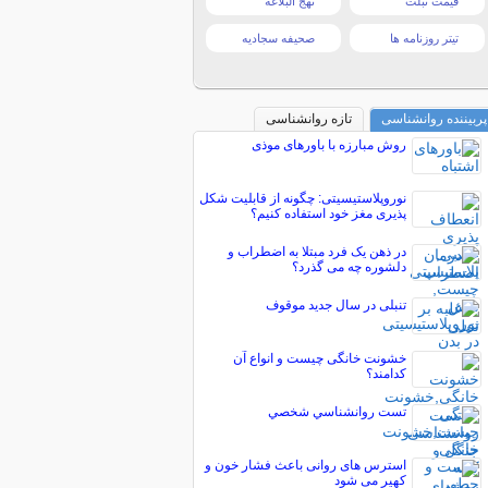
قیمت تبلت
نهج البلاغه
تیتر روزنامه ها
صحیفه سجادیه
پربیننده روانشناسی
تازه روانشناسی
روش مبارزه با باورهای موذی
نوروپلاستیسیتی: چگونه از قابلیت شکل
پذیری مغز خود استفاده کنیم؟
در ذهن یک فرد مبتلا به اضطراب و
دلشوره چه می گذرد؟
تنبلی در سال جدید موقوف
خشونت خانگی چیست و انواع آن
کدامند؟
تست روانشناسي شخصي
استرس های روانی باعث فشار خون و
کهیر می شود