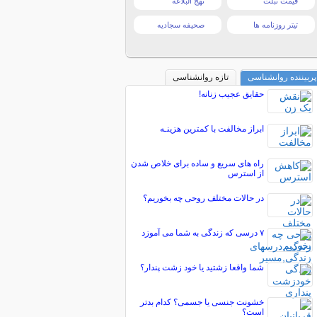
قیمت تبلت
نهج البلاغه
تیتر روزنامه ها
صحیفه سجادیه
پربیننده روانشناسی
تازه روانشناسی
حقایق عجیب زنانه!
ابراز مخالفت با کمترین هزینـه
راه های سریع و ساده برای خلاص شدن
از استرس
در حالات مختلف روحی چه بخوریم؟
۷ درسی که زندگی به شما می آموزد
شما واقعا زشتید یا خود زشت پندار؟
خشونت جنسی یا جسمی؟ کدام بدتر
است؟