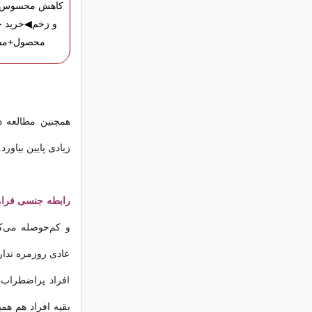
کاهش محسوس ج
و زخم◀خرید ج
محصول+مش
همچنین مطالعه د
زیادی پایین بیاورد.
رابطه جنسی فرا
و کم‌حوصله می‌کن
عادی روزمره ندار
افراد پراضطراب 
بقیه افراد هم هم