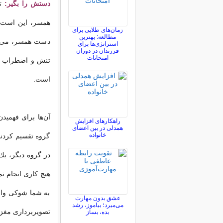
دستش را بگیر:
تح
همسر، این است ك
زمان‌های طلایی برای
مطالعه: بهترین
دست همسر، می‌توان
استراتژی‌ها برای
فرزندان در دوران
امتحانات
تنش و اضطراب ه
است.
آن‌ها برای فهمیدن
راهکارهای افزایش
همدلی در بین اعضای
خانواده
گروه تقسیم كردن
در گروه دیگر، یك
هیچ كاری انجام نم
به شما شوکی وارد
عشق بدون مهارت
می‌میرد؛ بیاموز، رشد
تصویربرداری مغز
بده، بساز