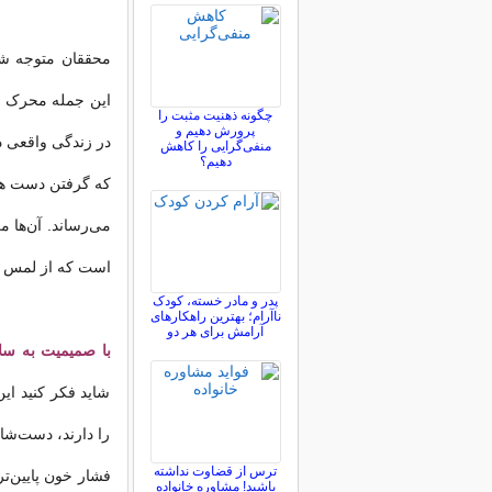
محققان متوجه شد
این جمله محرک است
چگونه ذهنیت مثبت را
پرورش دهیم و
در زندگی واقعی د
منفی‌گرایی را کاهش
دهیم؟
که گرفتن دست همسر
می‌رساند. آن‌ها م
است كه از لمس دس
پدر و مادر خسته، کودک
ناآرام؛ بهترین راهکارهای
آرامش برای هر دو
با صمیمیت به سل
شاید فكر كنید ای
را دارند، دست‌شان
ترس از قضاوت نداشته
فشار خون پایین‌ت
باشید! مشاوره خانواده