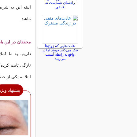
راهنمای شماست نه
البته این به شر
قاضی
نباشد.
محققان در این با
عادت‌هایی که زوج‌ها
فکر می‌کنند خوبند اما در
داریم، به ما كمك
واقع به رابطه آسیب
می‌زنند
تازگی ثابت كرده
ابتلا به یكی از خ
پیشنهاد ویژه