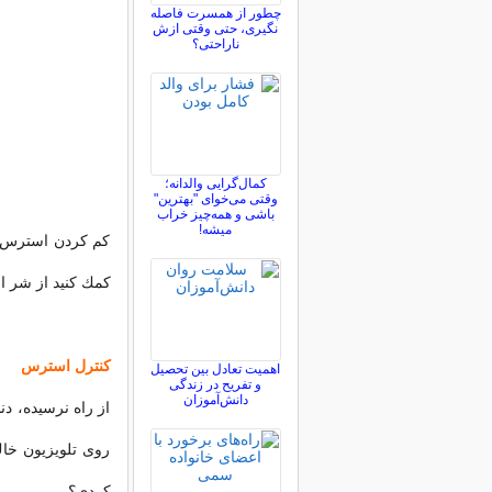
چطور از همسرت فاصله
نگيری، حتی وقتی ازش
ناراحتی؟
کمال‌گرایی والدانه؛
وقتی می‌خوای "بهترین"
باشی و همه‌چیز خراب
میشه!
كم كردن استرس راه
كمك كنید از شر 
کنترل استرس
اهمیت تعادل بین تحصیل
و تفریح در زندگی
دانش‌آموزان
از راه نرسیده، دن
روی تلویزیون خا
كردی؟