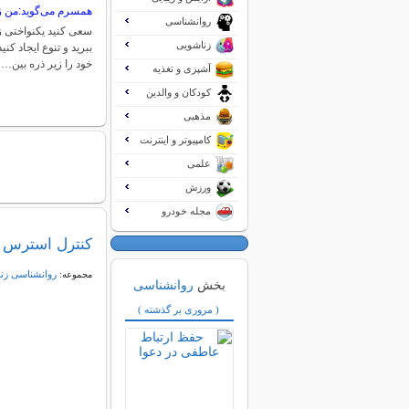
همسرم می‌گوید:من زن
روانشناسی
سعی کنید یکنواختی زن
زناشویی
ببرید و تنوع ایجاد کن
خود را زیر ذره بین…
آشپزی و تغذیه
کودکان و والدین
مذهبی
کامپیوتر و اینترنت
علمی
ورزش
مجله خودرو
کنترل استرس ا
روانشناسی زن
مجموعه:
بخش
روانشناسی
( مروری بر گذشته )