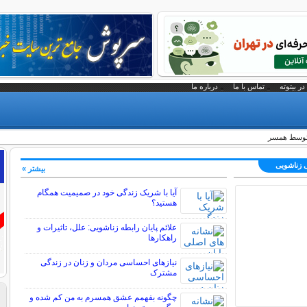
در بیتوته
تماس با ما
درباره ما
 توسط همسر
ی زناشویی
بیشتر »
آیا با شریک زندگی خود در صمیمیت همگام
هستید؟
علائم پایان رابطه زناشویی: علل، تاثیرات و
راهکارها
نیازهای احساسی مردان و زنان در زندگی
مشترک
چگونه بفهمم عشق همسرم به من کم شده و