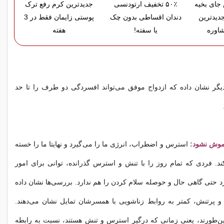
ای بخیه
۵۰٪ تخفیف ارتودنسی
جدیدترین کرم رفع ترک
دیدترین
دندان اقساطی بدون چک
پوستی زایمان فقط در 3
اوره
یا سفته!
هفته
یگر نشان داده كه ازدواج موفق می‌تواند افسردگی دو طرف را تا حد
موش نشود:
استرس و اضطراب، انرژی ما را می‌گیرد و نهایتا ما را خسته
د. فردی که تمام روز را با تنش و استرس گذرانده، توانی برای امور
د حتی گاهی حال و حوصله سلام کردن را هم ندارد. بررسی‌ها نشان داده
و پرتنش، کمتر به روابط زناشویی با همسرشان تمایل نشان می‌دهند.
ین‌طورند، یعنی زمانی که درگیر استرس و تنش هستند، نسبت به رابطه