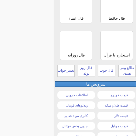
فال حافظ
فال انبیاء
استخاره با قرآن
فال روزانه
طالع بینی
فال روز
فال چوب
تعبیر خواب
هندی
تولد
سرویس ها
قیمت خودرو
اطلاعات دارویی
قیمت طلا و سکه
ویدئوهای فوتبال
قیمت دلار
کالری مواد غذایی
قیمت موبایل
جدول پخش فوتبال