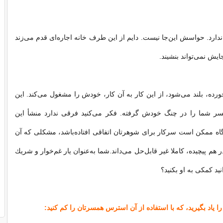
 ندارد. حواسش این‌جا نیست. دایم از این طرف خانه اجاره‌ای قدم می‌زند
ش نمی‌تواند بنشیند.
ورده، بلند می‌شود، از این كار به آن كار، خودش را مشغول می‌كند. این
 شما را در چنگ خودش گرفته. فكر می‌كنید فرقی ندارد منشأ این
 ممكن است سركار برای شوهرتان اتفاقی افتاده‌باشد، مشكلی كه آن
 هم پیچیده، كاملا غیر قابل‌حل می‌داند.شما به‌عنوان یار غم‌خوار و شریك
ید كمكی به او بكنید؟
 را یاد بگیرید، كه با استفاده از آن استرس همسرتان را كم كنید: