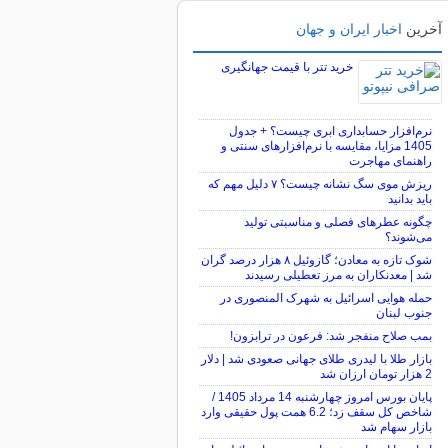
آخرین
اخبار ایران و جهان
خرید تتر با قیمت جهانگیری
نرم‌افزار حسابداری ابری چیست؟ + جدول
1405 مزایا، مقایسه با نرم‌افزارهای سنتی و
راهنمای مهاجرت
ریزش موی سگ نشانه چیست؟ ۷ دلیل مهم که
باید بدانید
چگونه عطرهای فصلی و مناسبتی تولید
می‌شوند؟
شوک تازه به معادن؛ گازوئیل ۸ هزار درصد گران
شد | معدنکاران به مرز تعطیلی رسیدند
حمله هوایی اسرائیل به شهرک المنصوری در
جنوب لبنان
بمب صلاح منفجر شد: فرعون در ترابزون!
بازار طلا با لیدری طلای جهانی صعودی شد | دلار
2 هزار تومان ارزان شد
پایان بورس امروز چهارشنبه 14 مرداد 1405 /
شاخص کل سقف زد؛ 6.2 همت پول حقیقی وارد
بازار سهام شد