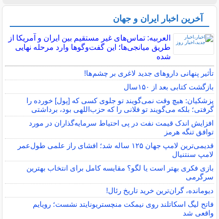
آخرین اخبار ایران و جهان
العربیه: تماس‌های غیر مستقیم بین ایران و آمریکا از
طریق میانجی‌ها؛ این گفت‌و‌گو‌ها وارد مرحله نهایی
شده
تأثیر پنهانی داروهای جدید لاغری بر چشم‌ها!
بازگشت کتابی بعد از ۱۵۰سال
پزشکیان: هیچ وقت نمی‌گویند تو جلوی کسی که [پول] خورده را
گرفتی؛ بلکه می‌گویند تو فلانی را که حزب‌اللهی بود، برداشتی
افزایش اندک قیمت نفت در پی احتیاط سرمایه‌گذاران در مورد
توافق تنگه هرمز
قدیمی‌ترین لامپ جهان ۱۲۵ ساله شد؛ افشای راز علمی طول‌عمر
لامپ سنتنیال
بازی فکری بهتر است یا لگو؟ مقایسه کامل برای انتخاب بهترین
سرگرمی
دیومانده، گران‌ترین خرید تاریخ رئال!
فاتح لیگ اسکاتلند روی نیمکت منچستریونایتد نشست؛ رویایم
واقعی شد