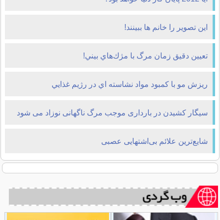
این تصویر را خانم ها ببینند!
تعيين دقيق زمان مرگ با مژك‌هاي بيني!
ريزش مو با کمبود مواد نشاسته اي در رژيم غذايي
سیگار کشیدن در بارداری موجب مرگ ناگهانی نوزاد می شود
شایع‌ترین علائم بی‌اشتهایی عصبی