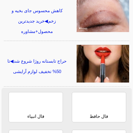
کاهش محسوس جای بخیه و
زخم◀خرید جدیدترین
محصول+مشاوره
حراج تابستانه روژا شروع شد◀تا
50% تخفیف لوازم آرایشی
فال حافظ
فال انبیاء