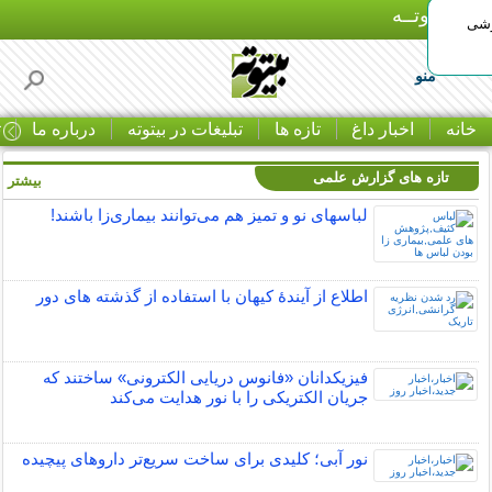
بـیتوتــه
وشی
منو
خانه
اخبار داغ
تازه ها
تبلیغات در بیتوته
درباره ما
ت
تازه های گزارش علمی
بیشتر »
لباس‎های نو و تمیز هم می‌توانند بیماری‌زا باشند!
اطلاع از آیندۀ کیهان با استفاده از گذشته ­های دور
فیزیکدانان «فانوس دریایی الکترونی» ساختند که
جریان الکتریکی را با نور هدایت می‌کند
نور آبی؛ کلیدی برای ساخت سریع‌تر داروهای پیچیده