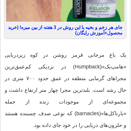
جای هر زخم و بخیه با این روش در 3 هفته از بین میره! (خرید
محصول+آموزش رایگان)
یک باغ مرجانی قرمز روشن در کوه زیردریایی
«هامپ‌بک»(Humpback) در نزدیکی کم‌عمق‌ترین
مجراهای گرمابی منطقه در عمق حدود ۷۰۰ متری در
حال رشد است. بلندترین مجرا چهار متر ارتفاع داشت و
مجموعه‌ای از موجودات زنده از جمله
«بارناکل‌ها»(barnacles) که نوعی صدف چسبنده هستند
و حلزون‌های دریایی را در خود جای داده بود.