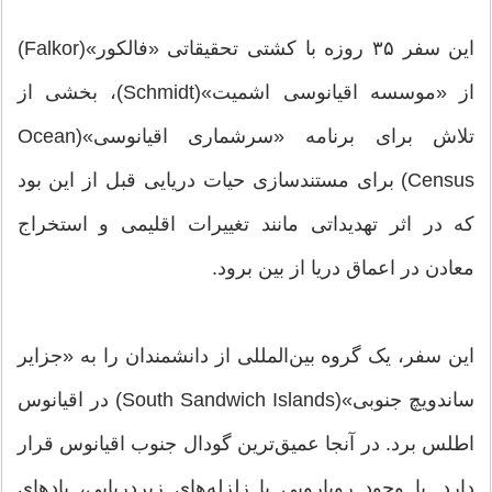
این سفر ۳۵ روزه با کشتی تحقیقاتی «فالکور»(Falkor)
از «موسسه اقیانوسی اشمیت»(Schmidt)، بخشی از
تلاش برای برنامه «سرشماری اقیانوسی»(Ocean
Census) برای مستندسازی حیات دریایی قبل از این بود
که در اثر تهدیداتی مانند تغییرات اقلیمی و استخراج
معادن در اعماق دریا از بین برود.
این سفر، یک گروه بین‌المللی از دانشمندان را به «جزایر
ساندویچ جنوبی»(South Sandwich Islands) در اقیانوس
اطلس برد. در آنجا عمیق‌ترین گودال جنوب اقیانوس قرار
دارد. با وجود رویارویی با زلزله‌های زیردریایی، بادهای