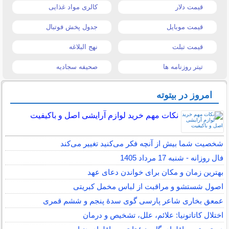
قیمت دلار
کالری مواد غذایی
قیمت موبایل
جدول پخش فوتبال
قیمت تبلت
نهج البلاغه
تیتر روزنامه ها
صحیفه سجادیه
امروز در بیتوته
نکات مهم خرید لوازم آرایشی اصل و باکیفیت
شخصیت شما بیش از آنچه فکر می‌کنید تغییر می‌کند
فال روزانه - شنبه 17 مرداد 1405
بهترین زمان و مکان برای خواندن دعای عهد
اصول شستشو و مراقبت از لباس مخمل کبریتی
عمعق بخاری شاعر پارسی گوی سدهٔ پنجم و ششم قمری
اختلال کاتاتونیا: علائم، علل، تشخیص و درمان