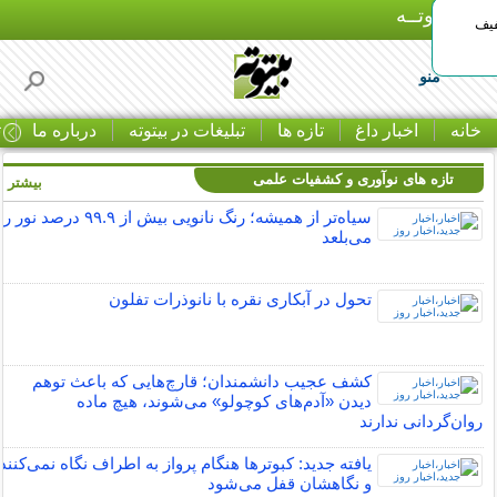
بـیتوتــه
د◀تا 50% تخفیف
منو
خانه
اخبار داغ
تازه ها
تبلیغات در بیتوته
درباره ما
ت
تازه های نوآوری و کشفیات علمی
بیشتر »
سیاه‌تر از همیشه؛ رنگ نانویی بیش از ۹۹.۹ درصد نور را
می‌بلعد
تحول در آبکاری نقره با نانوذرات تفلون
کشف عجیب دانشمندان؛ قارچ‌هایی که باعث توهم
دیدن «آدم‌های کوچولو» می‌شوند، هیچ ماده
روان‌گردانی ندارند
یافته جدید:‌ کبوترها هنگام پرواز به اطراف نگاه نمی‌کنند
و نگاهشان قفل می‌شود