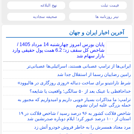
قیمت تبلت
نهج البلاغه
تیتر روزنامه ها
صحیفه سجادیه
آخرین اخبار ایران و جهان
پایان بورس امروز چهارشنبه 14 مرداد 1405 /
شاخص کل سقف زد؛ 6.2 همت پول حقیقی وارد
بازار سهام شد
ایرانی‌ها از ترامپ عصبانی هستند، اسرائیلی‌ها عصبانی‌تر
رامین رضاییان رسما از استقلال جدا شد
شرط تارانتینو برای ساخت دنباله «روزی روزگاری در هالیوود»
خداحافظی با عینک بعد از ۵۰ سالگی؛ واقعیت یا شایعه؟
ترامپ: ما مذاکرات بسیار خوبی داریم و امیدواریم که مجبور به
حمله بزرگی علیه ایران نشویم
شاخص فلاکت کشور به ۹۶ درصد رسید / شاخص فلاکت در ۱۹
استان از ۱۰۰ درصد عبور کرد؛ ایلام دوباره صدرنشین شد
مرد معتاد همسرش را به خاطر فروش خودرو آتش زد