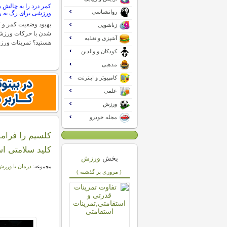
کمر درد را به چالش 
روانشناسی
ورزشی برای رگ به 
بهبود وضعیت کمر و 
زناشویی
شدن با حرکات ورزشی 
آشپزی و تغذیه
هستید؟ تمرینات ورز
کودکان و والدین
مذهبی
کامپیوتر و اینترنت
علمی
ورزش
مجله خودرو
کلسیم را فرامو
کلید سلامتی ا
بخش
ورزش
درمان با ورز
مجموعه:
( مروری بر گذشته )