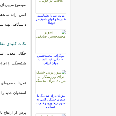
موضوع می‌پردازیم
ایمن ارائه می‌ده
موتور تیم را بشناسید:
نقش‌ها و انواع هافبک در
فوتبال
دانشگاهی تهیه ش
نکات کلیدی مقال
بیوگرافی محمدحسین
صادقی، فوتبالیست
جوان ایرانی
شکستگی را افزای
تمرینات ضربه‌ای 
استخوان جدید را ت
مزایای درای نیدلینگ یا
سوزن خشک : گامی به
سوی ریکاوری و قدرت
عضلانی