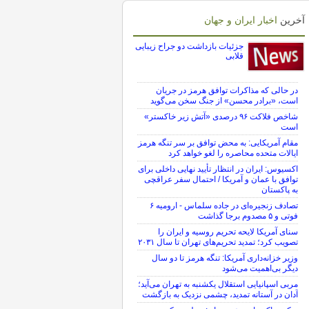
آخرین
اخبار ایران و جهان
جزئیات بازداشت دو جراح زیبایی
قلابی
در حالی که مذاکرات توافق هرمز در جریان
است، «برادر محسن» از جنگ سخن می‌گوید
شاخص فلاکت ۹۶ درصدی «آتش زیر خاکستر»
است
مقام آمریکایی: به محض توافق بر سر تنگه هرمز
ایالات متحده محاصره را لغو خواهد کرد
اکسیوس: ایران در انتظار تأیید نهایی داخلی برای
توافق با عمان و آمریکا / احتمال سفر عراقچی
به پاکستان
تصادف زنجیره‌ای در جاده سلماس - ارومیه ۶
فوتی و ۵ مصدوم برجا گذاشت
سنای آمریکا لایحه تحریم روسیه و ایران را
تصویب کرد؛ تمدید تحریم‌های تهران تا سال ۲۰۳۱
وزیر خزانه‌داری آمریکا: تنگه هرمز تا دو سال
دیگر بی‌اهمیت می‌شود
مربی اسپانیایی استقلال یکشنبه به تهران می‌آید؛
آدان در آستانه تمدید، چشمی نزدیک به بازگشت