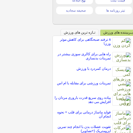
قیمت تبلت
نهج البلاغه
تیتر روزنامه ها
صحیفه سجادیه
پـربیننده های ورزش
تـازه ترین های ورزش
۸ ترفند صبحگاهی برای کاهش موثر
وزن!
راه هایی برای کالری سوزی بیشتر در
تمرینات بدنسازی
درمان کمردرد با ورزش
تمرینات ورزشی برای مقابله با ام اس
پیاده روی سریع قدرت باروری مردان را
افزایش می دهد
فواید ماساژ درمانی برای قلب + نحوه
انجام آن
تقویت عضلات بدن با انجام چند تمرین
ایزومتریک (+تصاویر)