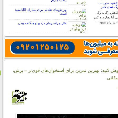
راحت و آرام
بکشید: تمرینات
رگ شدن کمر
ورزش‌های تعادلی برای بیماران MS مفید
کاهش رگ به رگ
است
آیا دچار درد کمر
شی برای بهبود…
علل و راه درمان درد پهلو هنگام دویدن
ش کنید: بهترین تمرین برای استخوان‌های قوی‌تر – پرش،
سکلتی
ش