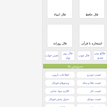
فال حافظ
فال انبیاء
استخاره با قرآن
فال روزانه
طالع بینی
فال روز
فال چوب
تعبیر خواب
هندی
تولد
سرویس ها
قیمت خودرو
اطلاعات دارویی
قیمت طلا و سکه
ویدئوهای فوتبال
قیمت دلار
کالری مواد غذایی
قیمت موبایل
جدول پخش فوتبال