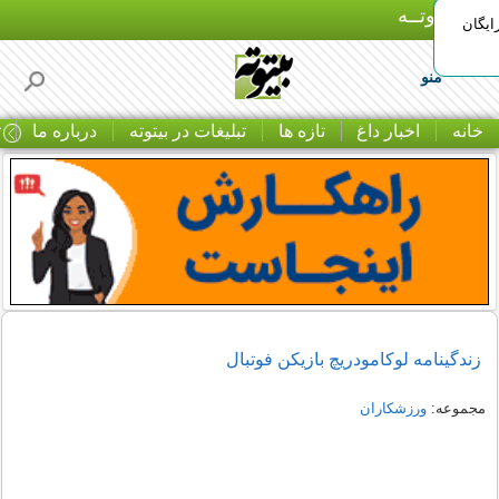
بـیتوتــه
ایگان
منو
خانه
اخبار داغ
تازه ها
تبلیغات در بیتوته
درباره ما
ت
زندگینامه لوکامودریچ بازیکن فوتبال
مجموعه:
ورزشکاران