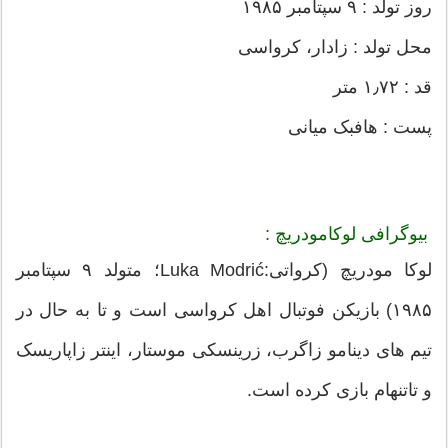
روز تولد : ۹ سپتامبر ۱۹۸۵
محل تولد : زادار، کرواسی
قد : ۱٫۷۲ متر
پست : هافبک میانی
بیوگرافی لوکامودریچ :
لوکا مودریچ (کرواتی:Luka Modrić‎؛ متولد ۹ سپتامبر
۱۹۸۵) بازیکن فوتبال اهل کرواسی است و تا به حال در
تیم های دینامو زاگرب، زرینسکی موستار، اینتر زاپاریسک
و تاتنهام بازی کرده است.