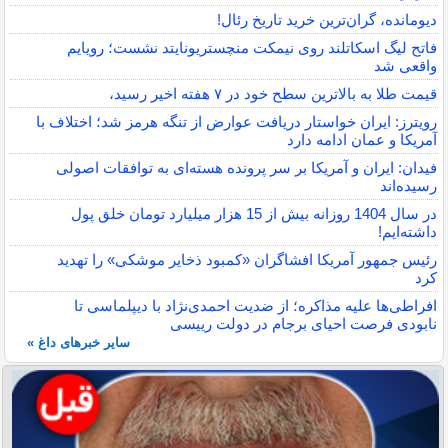
دیومانده، گران‌ترین خرید تاریخ رئال!
فاتح لیگ اسکاتلند روی نیمکت منچستریونایتد نشست؛ رویایم
واقعی شد
قیمت طلا به بالاترین سطح خود در ۷ هفته اخیر رسید،
رویترز: ایران خواستار دریافت عوارض از تنگه هرمز شد؛ اختلاف با
آمریکا و عمان ادامه دارد
فیدان: ایران و آمریکا بر سر پرونده هسته‌ای به توافقات اصولی
رسیده‌اند
در سال 1404 روزانه بیش از 15 هزار میلیارد تومان خلق پول
داشته‌ایم!
رئیس جمهور آمریکا افشاگران «کمبود ذخایر موشکی» را تهدید
کرد
افراطی‌ها علیه مذاکره؛ از ضدیت احمدی‌نژاد با دیپلماسی تا
نابودی فرصت احیای برجام در دولت رییسی
سایر خبرهای داغ »