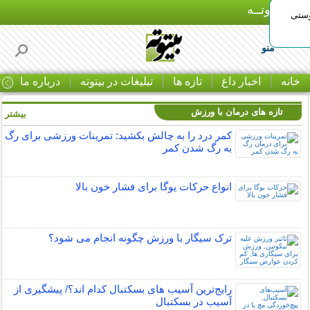
بـیتوتــه
وستی
منو
خانه
اخبار داغ
تازه ها
تبلیغات در بیتوته
درباره ما
ت
تازه های درمان با ورزش
بیشتر »
کمر درد را به چالش بکشید: تمرینات ورزشی برای رگ
به رگ شدن کمر
انواع حرکات یوگا برای فشار خون بالا
ترک سیگار با ورزش چگونه انجام می شود؟
رایج‌ترین آسیب های بسکتبال کدام اند؟/ پیشگیری از
آسیب در بسکتبال