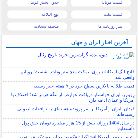
قیمت موبایل
جدول پخش فوتبال
قیمت تبلت
نهج البلاغه
تیتر روزنامه ها
صحیفه سجادیه
آخرین اخبار ایران و جهان
دیومانده، گران‌ترین خرید تاریخ رئال!
فاتح لیگ اسکاتلند روی نیمکت منچستریونایتد نشست؛ رویایم
واقعی شد
قیمت طلا به بالاترین سطح خود در ۷ هفته اخیر رسید،
رویترز: ایران خواستار دریافت عوارض از تنگه هرمز شد؛ اختلاف با
آمریکا و عمان ادامه دارد
فیدان: ایران و آمریکا بر سر پرونده هسته‌ای به توافقات اصولی
رسیده‌اند
در سال 1404 روزانه بیش از 15 هزار میلیارد تومان خلق پول
داشته‌ایم!
رئیس جمهور آمریکا افشاگران «کمبود ذخایر موشکی» را تهدید