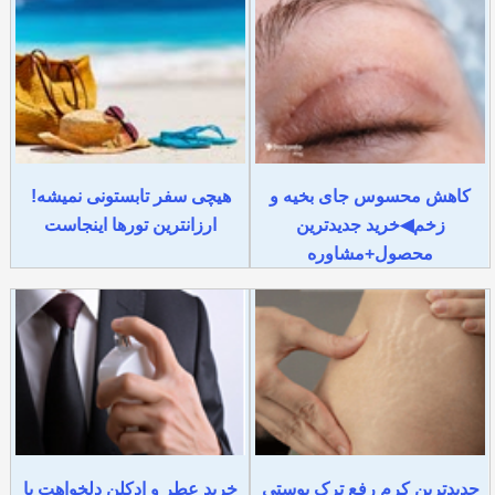
کاهش محسوس جای بخیه و
هیچی سفر تابستونی نمیشه!
زخم◀خرید جدیدترین
ارزانترین تورها اینجاست
محصول+مشاوره
جدیدترین کرم رفع ترک پوستی
خرید عطر و ادکلن دلخواهت با