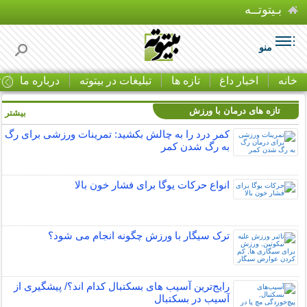
بـیتوتــه
منو
خانه
اخبار داغ
تازه ها
تبلیغات در بیتوته
درباره ما
ت
تازه های درمان با ورزش
بیشتر »
کمر درد را به چالش بکشید: تمرینات ورزشی برای رگ
به رگ شدن کمر
انواع حرکات یوگا برای فشار خون بالا
ترک سیگار با ورزش چگونه انجام می شود؟
رایج‌ترین آسیب های بسکتبال کدام اند؟/ پیشگیری از
آسیب در بسکتبال