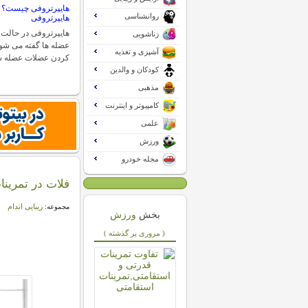
هایپرتروفی چیست؟ 
روانشناسی
هایپرتروفی
هایپرتروفی در حالت 
زناشویی
عضله ها گفته می شود
آشپزی و تغذیه
کردن عضلات عضله س
کودکان و والدین
مذهبی
کامپیوتر و اینترنت
علمی
ورزش
مجله خودرو
فلات در تمری
زیبایی اندام
مجموعه:
بخش
ورزش
( مروری بر گذشته )