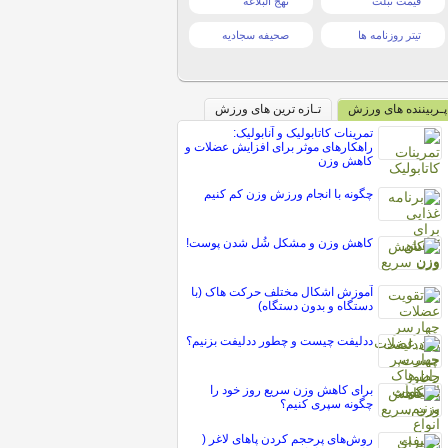
قیمت تبلت
نهج البلاغه
تیتر روزنامه ها
صحیفه سجادیه
پـربیننده های ورزش
تـازه ترین های ورزش
تمرینات کاتابولیک و آنابولیک:
راهکارهای موثر برای افزایش عضلات و
کاهش وزن
چگونه با انجام ورزش وزن کم کنیم
کاهش وزن و مشکل شُل شدن پوست!
آموزش اشکال مختلف حرکت هاک (با
دستگاه و بدون دستگاه)
ددلیفت چیست و چطور ددلیفت بزنیم؟
برای کاهش وزن سریع روز خود را
چگونه سپری کنیم؟
روش‌های پرحجم کردن پاهای لاغر (