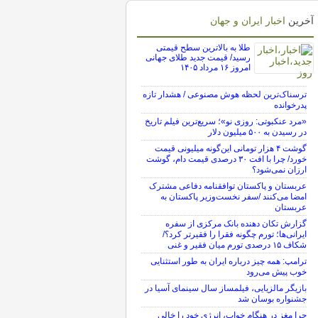
آخرین
اخبار ایران و جهان
طلا به بالاترین سطح قیمتی
رسید/ قیمت جدید طلای جهانی
امروز ۱۶ مرداد ۱۴۰۵
ترسناک‌ترین لحظه هوش مصنوعی / هشدار تازه
پدرخوانده
«مرد عنکبوتی: روزی نو»؛ سریع‌ترین فیلم تاریخ
در رسیدن به ۵۰۰ میلیون دلار
گوشت ۴ هزار تومانی این‌گونه میلیونی قیمت
خورد/ چرا با افت ۳۰ درصدی قیمت دام، گوشت
ارزان نمی‌شود؟
عربستان و پاکستان توافقنامه دفاعی مشترک
امضا می‌کنند /سفر نخست‌وزیر پاکستان به
عربستان
گزارش تکان‌ دهنده بانک مرکزی از سفره
ایرانی‌ها؛ تورم چگونه فقرا را فقیرتر کرد؟/
شکاف ۱۵ درصدی تورم میان فقیر و غنی
ترامپ: همه چیز درباره ایران به طور استثنایی
خوب پیش می‌رود
بازیگر مالزیایی، فیلمساز سال سینمای آسیا در
جشنواره بوسان شد
چرا مغز در هنگام خواب، انرژی خود را خالی