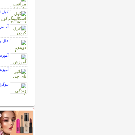
کول ا
آیا ع
علل و 
آموزش
آموزش
بیوگرا