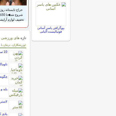
حراج تابستانه روژا
شروع شد◀
تخفیف لوازم آرایش
بیوگرافی یاسر آسانی
فوتبالیست آلبانی
تازه
های ورزشی
سایر مطالب ورزش
(ورزشکاران، درمان با 
10 تمرین موثر که باعث پهن شدن عضلات کمر می گردد
ناوماکیا (Naumachia): نبردهای دریایی و و
چگونه 
باید و
لاستر
بادی کانتورینگ 360 درجه: 