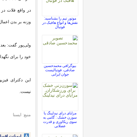
در واقع فلات در 
موتور تیم را بشناسید:
وزنه بر بدن اعما
نقش‌ها و انواع هافبک در
فوتبال
ولی‌پور گفت: بعد
خود را برای نگهد
بیوگرافی محمدحسین
صادقی، فوتبالیست
جوان ایرانی
این دکترای فیزی
نیست.
مزایای درای نیدلینگ یا
منبع: ایسنا
سوزن خشک : گامی به
سوی ریکاوری و قدرت
عضلانی
ایمپلنت اقسا