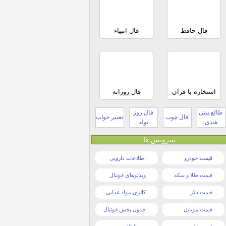
فال حافظ
فال انبیاء
استخاره با قرآن
فال روزانه
طالع بینی
فال روز
فال چوب
تعبیر خواب
هندی
تولد
سرویس ها
قیمت خودرو
اطلاعات دارویی
قیمت طلا و سکه
ویدئوهای فوتبال
قیمت دلار
کالری مواد غذایی
قیمت موبایل
جدول پخش فوتبال