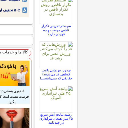
۵۰٪ تخفیف ارتودنسی دندان اقساطی بدون نیاز به چک یا سفته!
سیستم تمرینی تکرار
ناقص چیست و چه
فوایدی دارد؟
کالا ها و خدمات 
چه ورزش‌هایی باعث
کوتاهی قد می‌شوند؟
حقایقی که نمی‌دانستید!
کنکوری هستی؟ تا
فرصت هست اینجا ک
بگیر!
رشته تپانچه آتش سریع
۲۵ متر: هیجان تیراندازی
در چند ثانیه