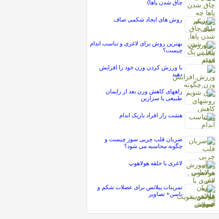
چاق شدن پاها)
روش های ایجاد شکمی صاف
بهترین روش برای لاغری و تناسب اندام
چیست؟
با ورزش کردن وزن خود را افزایش
دهید
راههای کاهش وزن بعد از زایمان
طبیعی یا سزارین
هشت راز افراد باريک اندام
ضربان قلب چربی سوز چیست و
چگونه محاسبه می شود؟
لاغری با حلقه هولاهوپ
تمرینات پیلاتس برای عضلات شکم و
باسن+ تصاویر