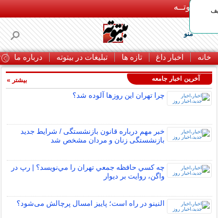
بـیتوتــه
یف
منو
خانه
اخبار داغ
تازه ها
تبلیغات در بیتوته
درباره ما
ت
آخرین اخبار جامعه
بیشتر »
چرا تهران این روزها آلوده شد؟
خبر مهم درباره قانون بازنشستگی / شرایط جدید
بازنشستگی زنان و مردان مشخص شد
چه كسي حافظه جمعي تهران را مي‌نويسد؟ | رپ در
واگن، روايت بر ديوار
النینو در راه است؛ پاییز امسال پرچالش می‌شود؟