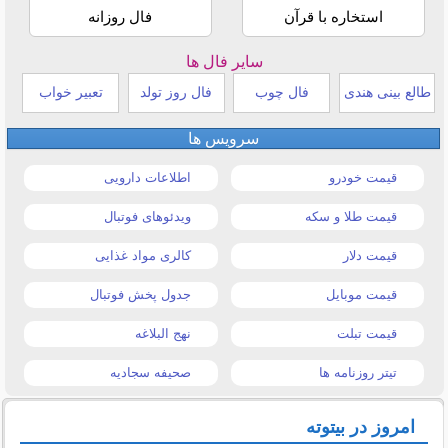
استخاره با قرآن
فال روزانه
سایر فال ها
طالع بینی هندی
فال چوب
فال روز تولد
تعبیر خواب
سرویس ها
قیمت خودرو
اطلاعات دارویی
قیمت طلا و سکه
ویدئوهای فوتبال
قیمت دلار
کالری مواد غذایی
قیمت موبایل
جدول پخش فوتبال
قیمت تبلت
نهج البلاغه
تیتر روزنامه ها
صحیفه سجادیه
امروز در بیتوته