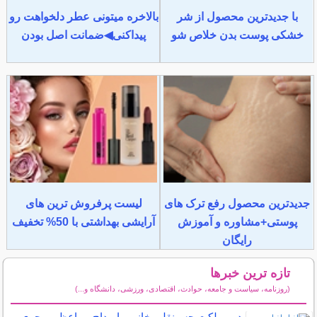
با جدیدترین محصول از شر
بالاخره میتونی عطر دلخواهت رو
خشکی پوست بدن خلاص شو
پیداکنی◀ضمانت اصل بودن
جدیدترین محصول رفع ترک های
لیست پرفروش ترین های
پوستی+مشاوره و آموزش
آرایشی بهداشتی با 50% تخفیف
رایگان
تازه ترین خبرها
(روزنامه، سیاست و جامعه، حوادث، اقتصادی، ورزشی، دانشگاه و...)
سایر خبرهای داغ
در مملکت حسینقلی خانی ما مداح و واعظ و مجری