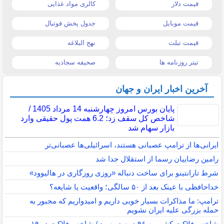
قیمت دلار
کالری مواد غذایی
قیمت موبایل
جدول پخش فوتبال
قیمت تبلت
نهج البلاغه
تیتر روزنامه ها
صحیفه سجادیه
آخرین اخبار ایران و جهان
پایان بورس امروز چهارشنبه 14 مرداد 1405 /
شاخص کل سقف زد؛ 6.2 همت پول حقیقی وارد
بازار سهام شد
ایرانی‌ها از ترامپ عصبانی هستند، اسرائیلی‌ها عصبانی‌تر
رامین رضاییان رسما از استقلال جدا شد
شرط تارانتینو برای ساخت دنباله «روزی روزگاری در هالیوود»
خداحافظی با عینک بعد از ۵۰ سالگی؛ واقعیت یا شایعه؟
ترامپ: ما مذاکرات بسیار خوبی داریم و امیدواریم که مجبور به
حمله بزرگی علیه ایران نشویم
شاخص فلاکت کشور به ۹۶ درصد رسید / شاخص فلاکت در ۱۹