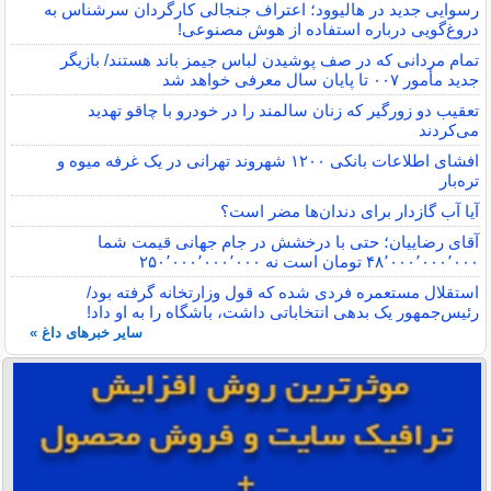
رسوایی جدید در هالیوود؛ اعتراف جنجالی کارگردان سرشناس به
دروغ‌گویی درباره استفاده از هوش مصنوعی!
تمام مردانی که در صف پوشیدن لباس جیمز باند هستند/ بازیگر
جدید مأمور ۰۰۷ تا پایان سال معرفی خواهد شد
تعقیب دو زورگیر که زنان سالمند را در خودرو با چاقو تهدید
می‌کردند
افشای اطلاعات بانکی ۱۲۰۰ شهروند تهرانی در یک غرفه میوه و
تره‌بار
آیا آب گازدار برای دندان‌ها مضر است؟
آقای رضاییان؛ حتی با درخشش در جام جهانی قیمت شما
۴۸٬۰۰۰٬۰۰۰٬۰۰۰ تومان است نه ۲۵۰٬۰۰۰٬۰۰۰٬۰۰۰
استقلال مستعمره فردی شده که قول وزارتخانه گرفته بود/
رئیس‌جمهور یک بدهی انتخاباتی داشت، باشگاه را به او داد!
سایر خبرهای داغ »