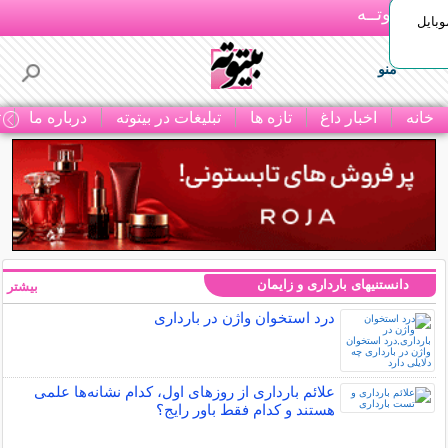
بـیتوتــه
وبایل
منو
خانه
اخبار داغ
تازه ها
تبلیغات در بیتوته
درباره ما
ت
دانستنیهای بارداری و زایمان
بیشتر »
درد استخوان واژن در بارداری
علائم بارداری از روزهای اول، کدام نشانه‌ها علمی
هستند و کدام فقط باور رایج؟