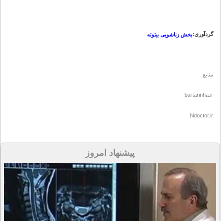
گردآوری:
بخش زناشویی بیتوته
منابع:
bartarinha.ir
hidoctor.ir
پیشنهاد امروز