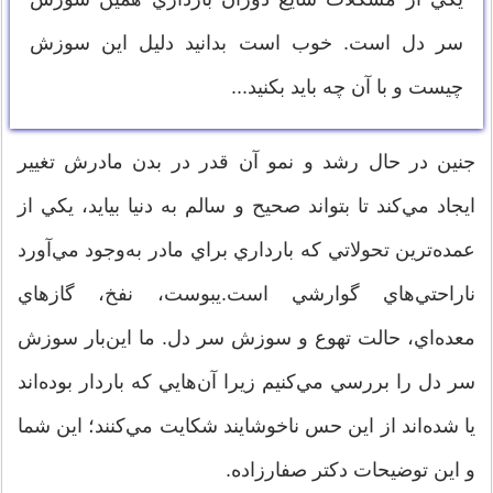
سر دل است. خوب است بدانيد دليل اين سوزش
چيست و با آن چه بايد بكنيد...
جنين در حال رشد و نمو آن قدر در بدن مادرش تغيير
ايجاد مي‌كند تا بتواند صحيح و سالم به دنيا بيايد، يكي از
عمده‌ترين تحولاتي كه بارداري براي مادر به‌وجود مي‌آورد
ناراحتي‌هاي گوارشي‌ است.‌يبوست، نفخ، گازهاي
معده‌اي، حالت تهوع و سوزش سر دل‌. ما اين‌بار سوزش
سر دل را بررسي مي‌كنيم زيرا آن‌هايي كه باردار بوده‌اند
يا شده‌‌اند از اين حس ناخوشايند شكايت مي‌كنند؛ اين شما
و اين توضيحات دكتر صفار‌زاده.