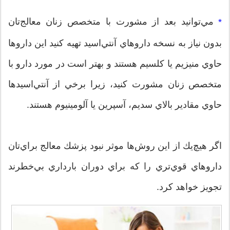
مي‌توانيد بعد از مشورت با متخصص زنان معالج‌تان
*
بدون نياز به نسخه داروهاي آنتي‌اسيد تهيه كنيد اين داروها
حاوي منيزيم يا كلسيم هستند و بهتر است در مورد دارو با
متخصص زنان مشورت كنيد، زيرا برخي از آنتي‌اسيدها
حاوي مقادير بالاي سديم، آسپرين يا آلومينيوم هستند.
اگر هيچ‌يك از اين روش‌ها موثر نبود پزشك معالج براي‌تان
داروهاي قوي‌تري را كه براي دوران بارداري بي‌خطرند
تجويز خواهد كرد.