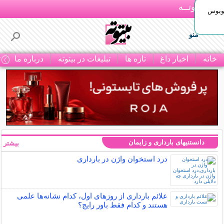
بـیتوتــه
توبوس
منو
خانه
اخبار داغ
تازه ها
تبلیغات در بیتوته
درباره ما
ت
دانستنیهای بارداری و زایمان
بیشتر »
درد استخوان واژن در بارداری
علائم بارداری از روزهای اول، کدام نشانه‌ها علمی
هستند و کدام فقط باور رایج؟