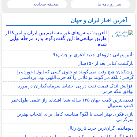
تیتر روزنامه ها
صحیفه سجادیه
آخرین اخبار ایران و جهان
العربیه: تماس‌های غیر مستقیم بین ایران و آمریکا از
طریق میانجی‌ها؛ این گفت‌و‌گو‌ها وارد مرحله نهایی
شده
تأثیر پنهانی داروهای جدید لاغری بر چشم‌ها!
بازگشت کتابی بعد از ۱۵۰سال
پزشکیان: هیچ وقت نمی‌گویند تو جلوی کسی که [پول] خورده را
گرفتی؛ بلکه می‌گویند تو فلانی را که حزب‌اللهی بود، برداشتی
افزایش اندک قیمت نفت در پی احتیاط سرمایه‌گذاران در مورد
توافق تنگه هرمز
قدیمی‌ترین لامپ جهان ۱۲۵ ساله شد؛ افشای راز علمی طول‌عمر
لامپ سنتنیال
بازی فکری بهتر است یا لگو؟ مقایسه کامل برای انتخاب بهترین
سرگرمی
دیومانده، گران‌ترین خرید تاریخ رئال!
فاتح لیگ اسکاتلند روی نیمکت منچستریونایتد نشست؛ رویایم