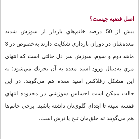
اصل قضيه چيست؟
بيش از 50‌ درصد خانم‌هاي باردار از سوزش شديد
معده‌شان در دوران بارداري شكايت دارند به‌خصوص در 3
ماهه دوم و سوم. سوزش سر دل حالتي است كه انتهاي
مري به‌دنبال ورود اسيد معده به آن تحريك مي‌شود؛ به
اين مشكل رفلاكس اسيد معده هم مي‌گويند. در اين
حالت ممكن است احساس سوزشي در محدوده انتهاي
قفسه سينه تا ابتداي گلوي‌تان داشته باشيد. برخي خانم‌ها
هم مي‌گويند ته حلق‌مان تلخ يا ترش است.