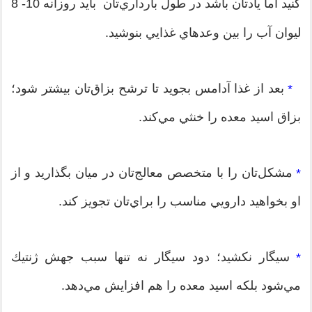
كنيد اما يادتان باشد در طول بارداري‌تان
بايد روزانه 10- 8
ليوان آب را بين و‌عد‌‌هاي غذايي بنوشيد.
بعد از غذا آدامس بجويد تا ترشح بزاق‌تان بيشتر شود؛
*
بزاق اسيد معده را خنثي مي‌كند.
مشكل‌تان را با متخصص معالج‌تان در ميان بگذاريد و از
*
او بخواهيد دارويي مناسب را براي‌تان تجويز كند.
سيگار نكشيد؛ دود سيگار نه تنها سبب جهش ژنتيك
*
مي‌شود بلكه اسيد معده را هم افزايش مي‌دهد.