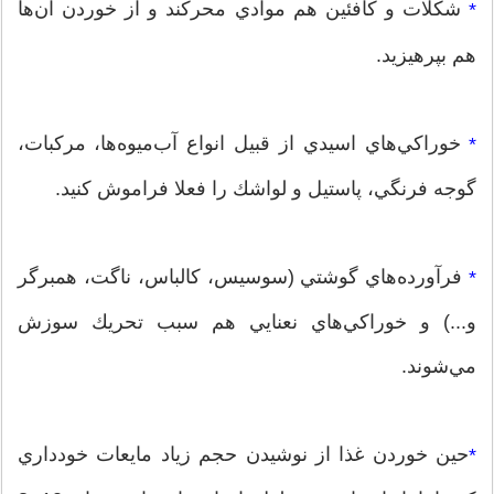
شكلات و كافئين هم موادي محركند و از خوردن آن‌ها
*
هم بپرهيزيد.
خوراكي‌هاي اسيدي از قبيل انواع آب‌ميوه‌ها، مركبات،
*
گوجه فرنگي، پاستيل و لواشك را فعلا فراموش كنيد.
فرآورده‌هاي گوشتي (سوسيس، كالباس، ناگت، همبرگر
*
و...) و خوراكي‌هاي نعنايي هم سبب تحريك سوزش
مي‌شوند.
حين خوردن غذا از نوشيدن حجم زياد مايعات خودداري
*