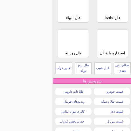
فال حافظ
فال انبیاء
استخاره با قرآن
فال روزانه
طالع بینی
فال روز
فال چوب
تعبیر خواب
هندی
تولد
سرویس ها
قیمت خودرو
اطلاعات دارویی
قیمت طلا و سکه
ویدئوهای فوتبال
قیمت دلار
کالری مواد غذایی
قیمت موبایل
جدول پخش فوتبال