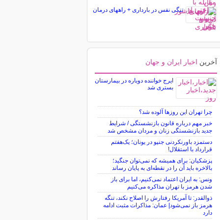
تنگی نفس در بارداری + راههای درمان
آخرین
اخبار ایران و جهان
ایرج خواننده دوباره در بیمارستان
بستری شد
چرا تهران این روزها آلوده شد؟
خبر مهم درباره قانون بازنشستگی / شرایط
جدید بازنشستگی زنان و مردان مشخص شد
دستمزد باورنکردنی جنپو در یونان؛ یک‌هفتم
قرارداد با استقلال!
پزشکیان: برای همیشه که نمی‌توان جنگید؛
بالاخره باید آن را در نقطه‌ای به پایان رساند
ونس: به ایران اعتماد نمی‌کنیم، اما برای باز
شدن هرمز با تهران مذاکره می‌کنیم
ذوالقدر: تا آمریکا رفتارش را اصلاح نکند، تنگه
هرمز باز نمی‌شود| عمان: مذاکرات مثبت ادامه
دارد