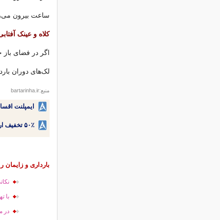
ساعت بیرون می‌روی
کلاه و عینک آفتابی
اگر در فضای باز ح
لک‌های دوران بارد
منبع:bartarinha.ir
ایمپلنت اقسا
۵۰٪ تخفیف ارتودنسی دندان اقساطی بدون نیاز به چک یا سفته!
بارداری و زایمان را
نکات
با ت
در م