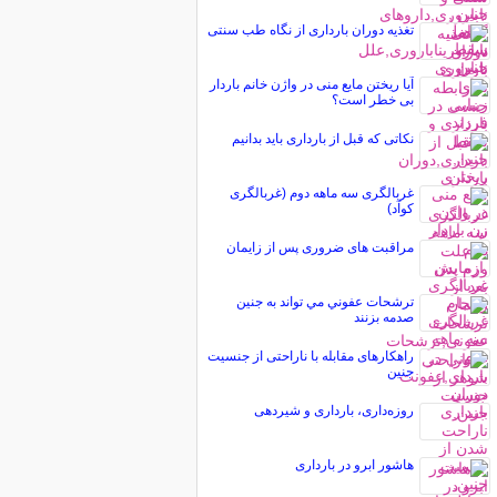
تغذیه دوران بارداری از نگاه طب سنتی
آیا ریختن مایع منی در واژن خانم باردار
بی خطر است؟
نکاتی که قبل از بارداری باید بدانیم
غربالگری سه ماهه دوم (غربالگری
کوآد)
مراقبت های ضروری پس از زایمان
ترشحات عفوني مي تواند به جنين
صدمه بزنند
راهکارهای مقابله با ناراحتی از جنسیت
جنین
روزه‌داری، بارداری و شیردهی
هاشور ابرو در بارداری