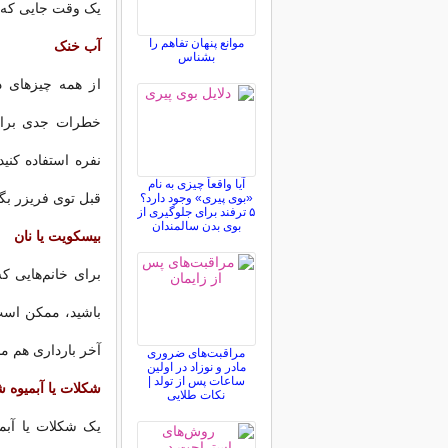
یک وقت جایی که د
موانع پنهان تفاهم را
آب خنک
بشناس
از همه چیزهای 
خطرات جدی برای 
نفره استفاده کنید
آیا واقعاً چیزی به نام
قبل توی فریزر بگذ
«بوی پیری» وجود دارد؟
۵ ترفند برای جلوگیری از
بوی بدن سالمندان
بیسکویت یا نان
باشید، ممکن است 
آخر بارداری هم 
مراقبت‌های ضروری
مادر و نوزاد در اولین
ساعات پس از تولد |
شکلات یا آبمیوه 
نکات طلایی
یک شکلات یا آبم