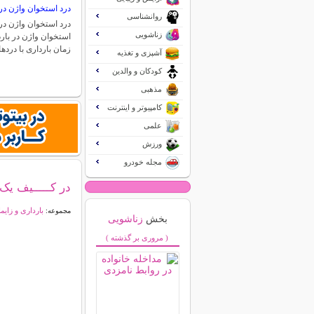
درد استخوان واژن در 
روانشناسی
درد استخوان واژن در 
زناشویی
استخوان واژن در بارد
زمان بارداری با درد
آشپزی و تغذیه
کودکان و والدین
مذهبی
کامپیوتر و اینترنت
علمی
ورزش
مجله خودرو
در کـــــیف یک 
بارداری و زایم
مجموعه:
بخش
زناشویی
( مروری بر گذشته )