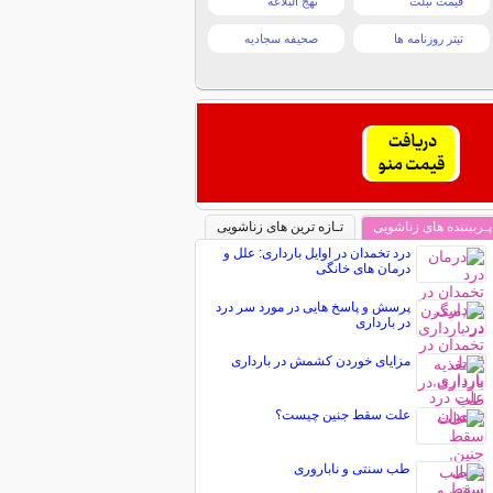
قیمت تبلت
نهج البلاغه
تیتر روزنامه ها
صحیفه سجادیه
پـربیننده های زناشویی
تـازه ترین های زناشویی
درد تخمدان در اوایل بارداری: علل و
درمان های خانگی
پرسش و پاسخ هایی در مورد سر درد
در بارداری
مزایای خوردن کشمش در بارداری
علت سقط جنین چیست؟
طب سنتی و ناباروری