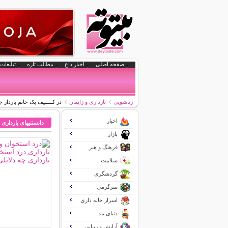
صفحه اصلی
اخبار داغ
مطالب تازه
تبلیغات 
زناشویی
بارداری و زایمان
در کـــــیف یک خانم باردار 
اخبار
دانستنیهای بارداری 
بازار
فرهنگ و هنر
سلامت
گردشگری
سرگرمی
اسرار خانه داری
دنیای مد
آرایش و زیبایی