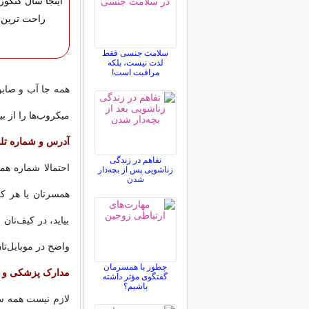
اینجا سال کنکور
راحت ترین 
سلامت جنسی فقط
لذت نیست، بلکه
مراقبت است!
همه جا آب و صاب
میکروب‌ها را از ب
آدرس و شماره تلف
تفاهم در زندگی
احتمالا شماره همس
زناشویی پس از بچه‌دار
شدن
همسرتان یا هر ک
بیاید، در کیف‌تا
واضح در موبایل‌تا
چطور با همسرمان
مدارک پزشکی و 
گفتگوی مؤثر داشته
باشیم؟
لازم نیست همه سو