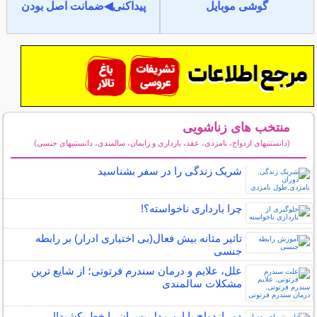
گوشی موبایل
پیداکنی◀ضمانت اصل بودن
منتخب های زناشویی
(دانستنیهای ازدواج، نامزدی، عقد، بارداری و زایمان، سالمندی، دانستنیهای جنسی)
سایر مطالب زناشویی
شریک زندگی را در سفر بشناسید
چرا بارداری ناخواسته؟!
تاثیر مثانه بیش فعال(بی اختیاری ادرار) بر رابطه
جنسی
علل، علایم و درمان سندرم فرتوتی؛ از شایع ترین
مشکلات سالمندی
دور ازدواج با این مدل پسران را خط بکشید!!