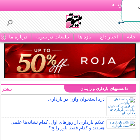
بـیتوتــه
منو
خانه
اخبار داغ
تازه ها
تبلیغات در بیتوته
درباره ما
ت
دانستنیهای بارداری و زایمان
بیشتر »
درد استخوان واژن در بارداری
علائم بارداری از روزهای اول، کدام نشانه‌ها علمی
هستند و کدام فقط باور رایج؟