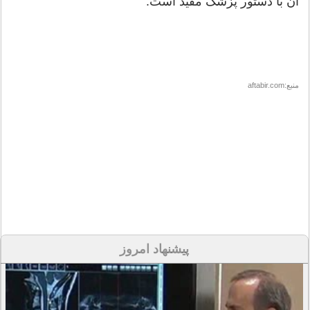
آن با دستور پزشک مفید است.
منبع:aftabir.com
پیشنهاد امروز