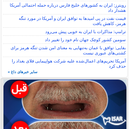
رویترز: ایران به کشورهای خلیج فارس درباره حمله احتمالی آمریکا
هشدار داد
قیمت نفت در پی امیدها به توافق ایران و آمریکا در مورد تنگه
هرمز، کاهش یافت
ترامپ: مذاکرات با ایران به خوبی پیش می‌رود
سومین کشور کوچک جهان نام خود را تغییر داد
بقایی: توافق با عمان به‌تنهایی به معنای امن شدن تنگه هرمز برای
کشتی‌های عبوری نیست
آمریکا تحریم‌های اعمال‌شده علیه شرکت هواپیمایی فلای بغداد را
حذف کرد
سایر خبرهای داغ »