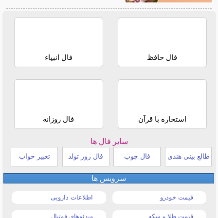
فال حافظ
فال انبیاء
استخاره با قرآن
فال روزانه
سایر فال ها
طالع بینی هندی
فال چوب
فال روز تولد
تعبیر خواب
سرویس ها
قیمت خودرو
اطلاعات دارویی
قیمت طلا و سکه
ویدئوهای فوتبال