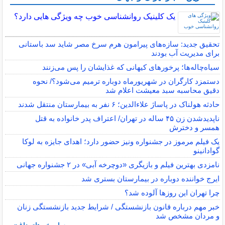
یک کلینیک روانشناسی خوب چه ویژگی هایی دارد؟
تحقیق جدید: سازه‌های پیرامون هرم سرخ مصر شاید سد باستانی
برای مدیریت آب بودند
سیاه‌چاله‌ها؛ پرخورهای کیهانی که غذایشان را پس می‌زنند
دستمزد کارگران در شهریورماه دوباره ترمیم می‌شود؟/ نحوه
دقیق محاسبه سبد معیشت اعلام شد
حادثه هولناک در پاساژ علاءالدین؛ ۶ نفر به بیمارستان منتقل شدند
ناپدیدشدن زن ۴۵ ساله در تهران/ اعتراف پدر خانواده به قتل
همسر و دخترش
یک فیلم مرموز در جشنواره ونیز حضور دارد؛ اهدای جایزه به لوکا
گوادانینو
نامزدی بهترین فیلم و بازیگری «دوچرخه آبی» در ۲ جشنواره جهانی
ایرج خواننده دوباره در بیمارستان بستری شد
چرا تهران این روزها آلوده شد؟
خبر مهم درباره قانون بازنشستگی / شرایط جدید بازنشستگی زنان
و مردان مشخص شد