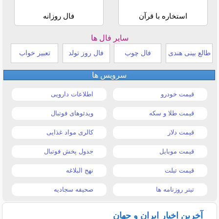
استخاره با قرآن
فال روزانه
سایر فال ها
طالع بینی هندی
فال چوب
فال روز تولد
تعبیر خواب
سرویس ها
قیمت خودرو
اطلاعات دارویی
قیمت طلا و سکه
ویدئوهای فوتبال
قیمت دلار
کالری مواد غذایی
قیمت موبایل
جدول پخش فوتبال
قیمت تبلت
نهج البلاغه
تیتر روزنامه ها
صحیفه سجادیه
آخرین اخبار ایران و جهان