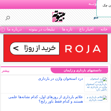
بـیتوتــه
ون چک
منو
خانه
اخبار داغ
تازه ها
تبلیغات در بیتوته
درباره ما
ت
دانستنیهای بارداری و زایمان
بیشتر »
درد استخوان واژن در بارداری
علائم بارداری از روزهای اول، کدام نشانه‌ها علمی
هستند و کدام فقط باور رایج؟