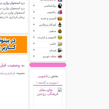
درد استخوان واژن در 
روانشناسی
درد استخوان واژن در 
زناشویی
استخوان واژن در بارد
زمان بارداری با درد
آشپزی و تغذیه
کودکان و والدین
مذهبی
کامپیوتر و اینترنت
علمی
ورزش
مجله خودرو
به وضعیت قبل ا
بارداری و زایم
مجموعه:
بخش
زناشویی
( مروری بر گذشته )