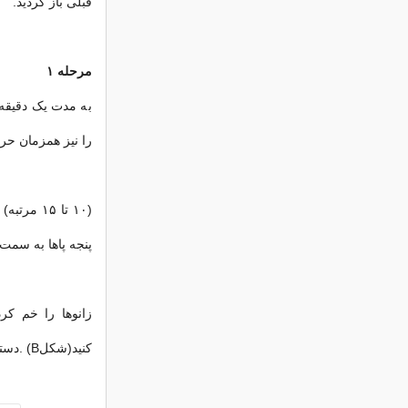
قبلی باز گردید.
مرحله ۱
به مدت یک دقیقه 
را نیز همزمان حر
(۱۰ تا ۱۵
پنجه پاها به سمت بیرون قرار
زانوها را خم کر
کنید(شکلB) .دستها را به سمت پایین اورده و زانوها را صاف کنید و به حالت اول برگردید.