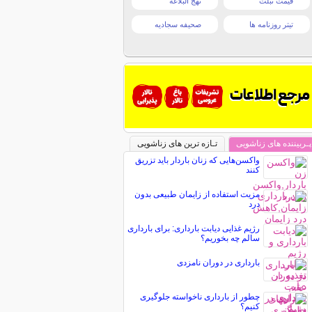
قیمت تبلت
نهج البلاغه
تیتر روزنامه ها
صحیفه سجادیه
پـربیننده های زناشویی
تـازه ترین های زناشویی
واکسن‌هایی که زنان باردار باید تزریق
کنند
مزیت استفاده از زایمان طبیعی بدون
درد
رژیم غذایی دیابت بارداری: برای بارداری
سالم چه بخوریم؟
بارداری در دوران نامزدی
چطور از بارداری ناخواسته جلوگیری
کنیم؟