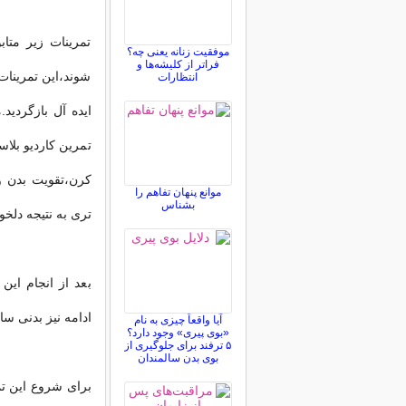
تمرینات زیر متا
موفقیت زنانه یعنی چه؟
فراتر از کلیشه‌ها و
شوند،این تمرینات
انتظارات
ایده آل بازگردی
تمرین کاردیو بلا
کرن،تقویت بدن و
موانع پنهان تفاهم را
بشناس
تری به نتیجه دلخو
بعد از انجام این
ادامه نیز بدنی س
آیا واقعاً چیزی به نام
«بوی پیری» وجود دارد؟
۵ ترفند برای جلوگیری از
بوی بدن سالمندان