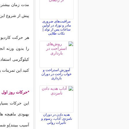
پیش از شروع این 
مراقبت‌های ضروری
مادر و نوزاد در اولین
ساعات پس از تولد |
نکات طلایی
هر حرکت کاردیو،
کیلوگرمی استفاده
آموزش استراحت و
کنید.این تمرینات ر
خواب راحت در دوران
بارداری
*حرکات روز اول
این حرکات بسیار
بهبودی ماهیچه ه
هدیه دادن در دوران
نامزدی: آداب، رسوم و
تأثیرات روانی
آسیب ببینند)و شما