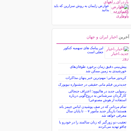
عوارض زایمان به روش سزارین که باید
بدانید
آخرین
اخبار ایران و جهان
این پیامک های سهمیه کنکور
جعلی است
پیش‌بینی دقیق زمان برخورد طوفان‌های
خورشیدی به زمین ممکن شد
کریدور میانی؛ مهم‌ترین خبر پنهان مذاکرات
جدیدترین فیلم مانی حقیقی در جشنواره نیویورک
رسوایی جدید در هالیوود؛ اعتراف جنجالی
کارگردان سرشناس به دروغ‌گویی درباره
استفاده از هوش مصنوعی!
تمام مردانی که در صف پوشیدن لباس جیمز باند
هستند/ بازیگر جدید مأمور ۰۰۷ تا پایان سال
معرفی خواهد شد
تعقیب دو زورگیر که زنان سالمند را در خودرو با
چاقو تهدید می‌کردند