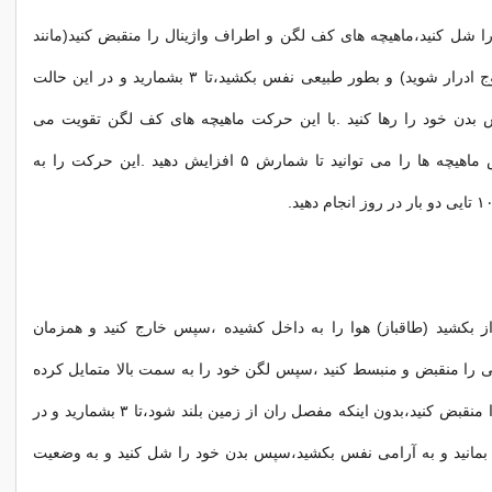
را شل کنید،ماهیچه های کف لگن و اطراف واژینال را منقبض کنید(مانند
اینکه مانع از خروج ادرار شوید) و بطور طبیعی نفس بکشید،تا ۳ بشمارید و در این حالت
س بدن خود را رها کنید .با این حرکت ماهیچه های کف لگن تقویت می
شود.حالت انقباض ماهیچه ها را می توانید تا شمارش ۵ افزایش دهید .این حرکت را به
ز بکشید (طاقباز) هوا را به داخل کشیده ،سپس خارج کنید و همزمان
 را منقبض و منبسط کنید ،سپس لگن خود را به سمت بالا متمایل کرده
و عضلات باسن را منقبض کنید،بدون اینکه مفصل ران از زمین بلند شود،تا ۳ بشمارید و در
بمانید و به آرامی نفس بکشید،سپس بدن خود را شل کنید و به وضعیت