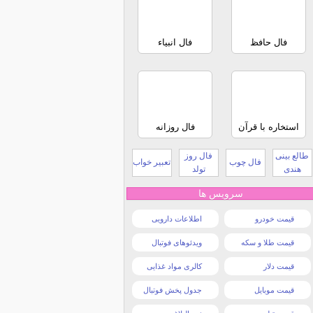
فال حافظ
فال انبیاء
استخاره با قرآن
فال روزانه
طالع بینی
فال روز
فال چوب
تعبیر خواب
هندی
تولد
سرویس ها
قیمت خودرو
اطلاعات دارویی
قیمت طلا و سکه
ویدئوهای فوتبال
قیمت دلار
کالری مواد غذایی
قیمت موبایل
جدول پخش فوتبال