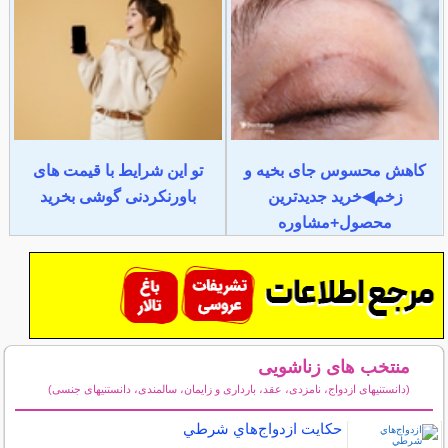
کاهش محسوس جای بخیه و
تو این شرایط با قیمت های
زخم◀خرید جدیدترین
باورنکردنی گوشی بخرید
محصول+مشاوره
منتخب های زناشویی
(دانستنیهای ازدواج، نامزدی، عقد، بارداری و زایمان، سالمندی، دانستنیهای جنسی)
سایر مطالب زناشویی
حكايت ازدواج‌هاي شرطي