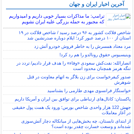
آخرین اخبار ایران و جهان
ترامپ: ما مذاکرات بسیار خوبی داریم و امیدواریم
که مجبور به حمله بزرگی علیه ایران نشویم
شاخص فلاکت کشور به ۹۶ درصد رسید / شاخص فلاکت در ۱۹
استان از ۱۰۰ درصد عبور کرد؛ ایلام دوباره صدرنشین شد
مرد معتاد همسرش را به خاطر فروش خودرو آتش زد
وینیسیوس حقوق رونالدو را هم رد کرد!
انصارالله: نفت‌کش سعودی «وفاء» را هدف قرار دادیم/ تردد در
تنگه هرمز همچنان محدود است
صدور کیفرخواست برای زن بلاگر به اتهام معاونت در قتل
شوهرش
خواستگار فرانسوی مهدی طارمی را بشناسید
پاکستان: کانال‌های ارتباطی برای توافق بین ایران و آمریکا داریم
جهش 122 هزار واحدی شاخص بورس؛ ورود یک همت پول حقیقی
در آغاز معاملات
از ابتدای تابستان، چه بخش‌هایی از میانکاله دچار آتش‌سوزی
شده‌اند و وسعت خسارت چقدر بوده است؟