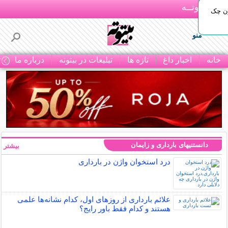
بـیتوتــه
ون چک
منو
خانه
اخبار داغ
تازه ها
تبلیغات در بیتوته
درباره ما
ت
دانستنیهای بارداری و زایمان
بیشتر »
درد استخوان واژن در بارداری
علائم بارداری از روزهای اول، کدام نشانه‌ها علمی
هستند و کدام فقط باور رایج؟