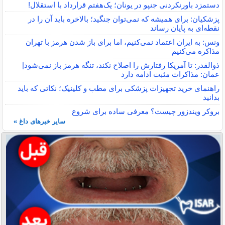
دستمزد باورنکردنی جنپو در یونان؛ یک‌هفتم قرارداد با استقلال!
پزشکیان: برای همیشه که نمی‌توان جنگید؛ بالاخره باید آن را در
نقطه‌ای به پایان رساند
ونس: به ایران اعتماد نمی‌کنیم، اما برای باز شدن هرمز با تهران
مذاکره می‌کنیم
ذوالقدر: تا آمریکا رفتارش را اصلاح نکند، تنگه هرمز باز نمی‌شود|
عمان: مذاکرات مثبت ادامه دارد
راهنمای خرید تجهیزات پزشکی برای مطب و کلینیک؛ نکاتی که باید
بدانید
بروکر ویندزور چیست؟ معرفی ساده برای شروع
سایر خبرهای داغ »