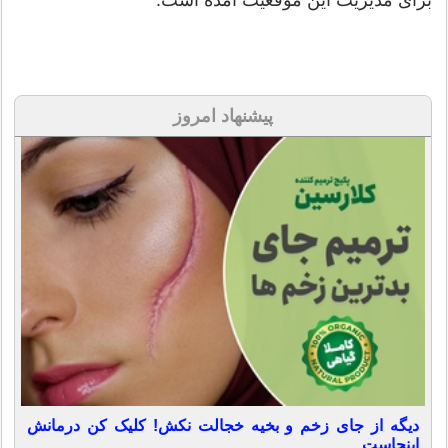
پیشنهاد امروز
دیگه از جای زخم و بخیه خجالت نکش! کلیک کن درمانش
اینجاست