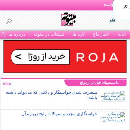
بـیتوتــه
 کار
منو
خانه
اخبار داغ
تازه ها
تبلیغات در بیتوته
درباره ما
ت
دانستنیهای قبل از ازدواج
بیشتر »
منصرف شدن خواستگار و دلایلی که می‌تواند داشته
باشد!
خواستگاری مجدد و سوالات رایج درباره آن