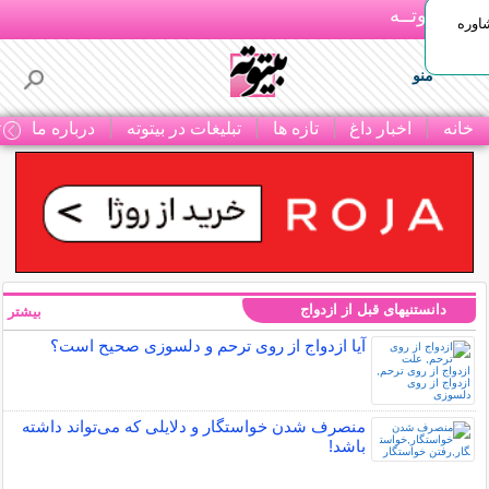
بـیتوتــه
اوره
منو
خانه
اخبار داغ
تازه ها
تبلیغات در بیتوته
درباره ما
ت
دانستنیهای قبل از ازدواج
بیشتر »
آیا ازدواج از روی ترحم و دلسوزی صحیح است؟
منصرف شدن خواستگار و دلایلی که می‌تواند داشته
باشد!