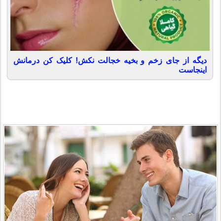
دیگه از جای زخم و بخیه خجالت نکش! کلیک کن درمانش
اینجاست