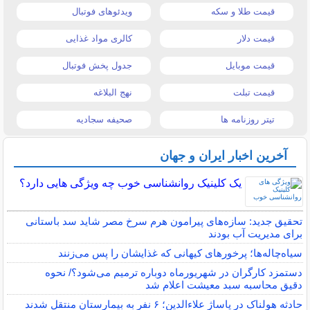
قیمت طلا و سکه
ویدئوهای فوتبال
قیمت دلار
کالری مواد غذایی
قیمت موبایل
جدول پخش فوتبال
قیمت تبلت
نهج البلاغه
تیتر روزنامه ها
صحیفه سجادیه
آخرین اخبار ایران و جهان
یک کلینیک روانشناسی خوب چه ویژگی هایی دارد؟
تحقیق جدید: سازه‌های پیرامون هرم سرخ مصر شاید سد باستانی
برای مدیریت آب بودند
سیاه‌چاله‌ها؛ پرخورهای کیهانی که غذایشان را پس می‌زنند
دستمزد کارگران در شهریورماه دوباره ترمیم می‌شود؟/ نحوه
دقیق محاسبه سبد معیشت اعلام شد
حادثه هولناک در پاساژ علاءالدین؛ ۶ نفر به بیمارستان منتقل شدند