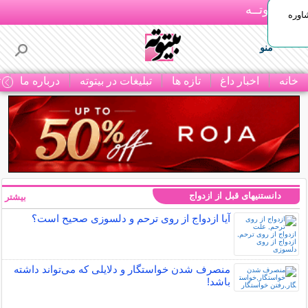
بـیتوتــه
اوره
منو
خانه
اخبار داغ
تازه ها
تبلیغات در بیتوته
درباره ما
ت
دانستنیهای قبل از ازدواج
بیشتر »
آیا ازدواج از روی ترحم و دلسوزی صحیح است؟
منصرف شدن خواستگار و دلایلی که می‌تواند داشته
باشد!