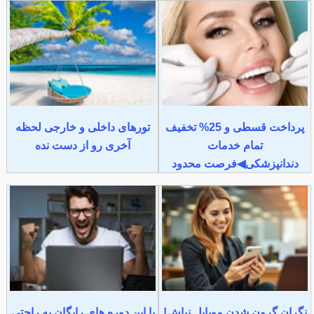
پرداخت قسطی و 25% تخفیف
تورهای داخلی و خارجی لحظه
تمام خدمات
آخری رو از دست نده
دندانپزشکی◀فرصت محدود
نگران گرون شدن موبایل نباش!
با این دوره های رایگان به راحتی