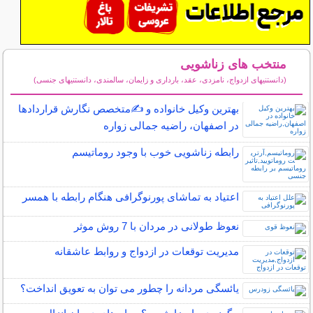
منتخب های زناشویی
(دانستنیهای ازدواج، نامزدی، عقد، بارداری و زایمان، سالمندی، دانستنیهای جنسی)
سایر مطالب زناشویی
بهترین وکیل خانواده و ✍️متخصص نگارش قراردادها
در اصفهان، راضیه جمالی زواره
رابطه زناشویی خوب با وجود روماتیسم
اعتیاد به تماشای پورنوگرافی هنگام رابطه با همسر
نعوظ طولانی در مردان با 7 روش موثر
مدیریت توقعات در ازدواج و روابط عاشقانه
یائسگی مردانه را چطور می توان به تعویق انداخت؟