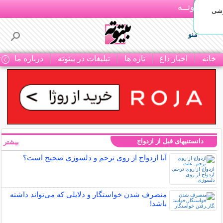
بـیتوتــه
وشی
منو
خانه
اخبار داغ
تازه ها
تبلیغات در بیتوته
درباره ما
ت
دانستنیهای قبل از ازدواج
بیشتر »
آیا ازدواج از روی ترحم و دلسوزی صحیح است؟
منصرف شدن خواستگار و دلایلی که می‌تواند داشته
باشد!