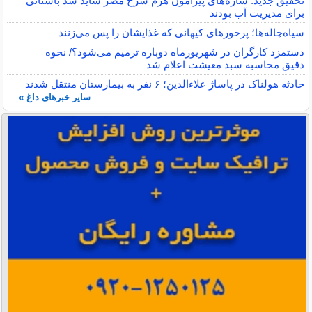
تحقیق جدید: سازه‌های پیرامون هرم سرخ مصر شاید سد باستانی
برای مدیریت آب بودند
سیاه‌چاله‌ها؛ پرخورهای کیهانی که غذایشان را پس می‌زنند
دستمزد کارگران در شهریورماه دوباره ترمیم می‌شود؟/ نحوه
دقیق محاسبه سبد معیشت اعلام شد
حادثه هولناک در پاساژ علاءالدین؛ ۶ نفر به بیمارستان منتقل شدند
سایر خبرهای داغ »