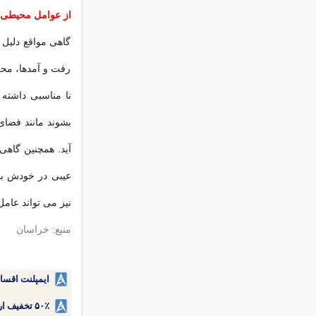
از عوامل محیطی 
گاهی مواقع دلیل
رفت و آمدها، محل
نا مناسبی داشته
بشوند مانند فضای
آید. همچنین گاه
عیبی در خودش بشو
نیز می تواند عامل
منبع: خراسان
ایمپلنت اقسا
۵۰٪ تخفیف ارتودنسی دندان اقساطی بدون نیاز به چک یا سفته!