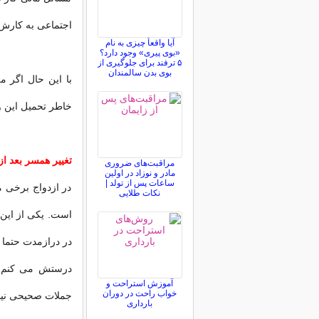
اجتماعی به کارش
آیا واقعاً چیزی به نام
«بوی پیری» وجود دارد؟
۵ ترفند برای جلوگیری از
بوی بدن سالمندان
با این حال اگر 
خاطر تحمیل این و
تغییر همسر بعد از
مراقبت‌های ضروری
مادر و نوزاد در اولین
ساعات پس از تولد |
در ازدواج برخی 
نکات طلایی
است. یکی از این 
در درازمدت حتما 
درستش می کنم، چ
آموزش استراحت و
خواب راحت در دوران
جملات صحیحی نی
بارداری