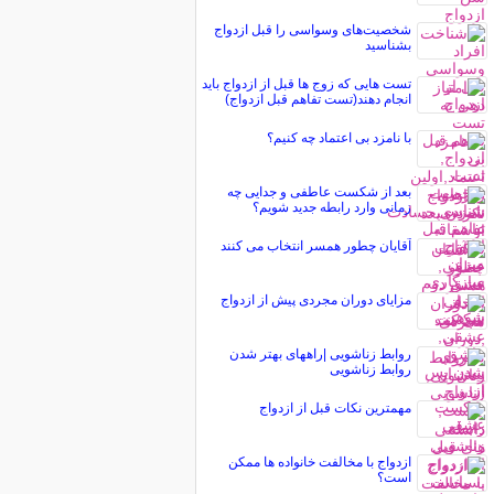
شخصیت‌های وسواسی را قبل ازدواج
بشناسید
تست هایی که زوج ها قبل از ازدواج باید
انجام دهند(تست تفاهم قبل ازدواج)
با نامزد بی اعتماد چه کنیم؟
بعد از شکست عاطفی و جدایی چه
زمانی وارد رابطه جدید شویم؟
آقایان چطور همسر انتخاب می کنند
مزایای دوران مجردی پیش از ازدواج
روابط زناشویی |راههای بهتر شدن
روابط زناشویی
مهمترین نکات قبل از ازدواج
ازدواج با مخالفت خانواده ها ممکن
است؟