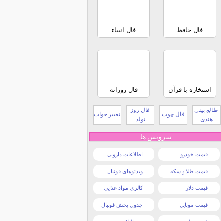
فال حافظ
فال انبیاء
استخاره با قرآن
فال روزانه
طالع بینی
فال روز
فال چوب
تعبیر خواب
هندی
تولد
سرویس ها
قیمت خودرو
اطلاعات دارویی
قیمت طلا و سکه
ویدئوهای فوتبال
قیمت دلار
کالری مواد غذایی
قیمت موبایل
جدول پخش فوتبال