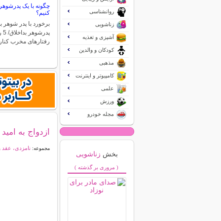
چگونه با یک پدرشوهر 
روانشناسی
کنیم؟
برخورد با پدر شوهر بد
زناشویی
پدر
آشپزی و تغذیه
رفتارهای مخرب کنار
کودکان و والدین
مذهبی
کامپیوتر و اینترنت
علمی
ورزش
مجله خودرو
ازدواج به امی
نامزدی، عقد و 
مجموعه:
بخش
زناشویی
( مروری بر گذشته )