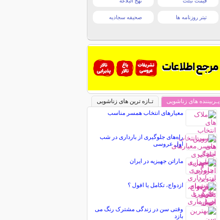
قیمت تبلت
نهج البلاغه
تیتر روزنامه ها
صحیفه سجادیه
پـربیننده های زناشویی
تـازه ترین های زناشویی
معیارهای انتخاب همسر مناسب
راه‌های جلوگیری از بارداری در شب
اول عروسی
ماراتن جهیزیه در ایران
ازدواج، تکامل یا افول ؟
وقتی سن در زندگی مشترک رنگ می
بازد