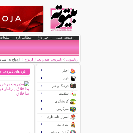
صفحه اصلی
اخبار داغ
مطالب تازه
تبلیغات 
زناشویی
نامزدی، عقد و بعد از ازدواج
ازدواج به امی
اخبار
تازه های نامزدی، عق
بازار
فرهنگ و هنر
سلامت
گردشگری
سرگرمی
اسرار خانه داری
دنیای مد
آرایش و زیبایی