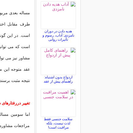
مساله بعدی مربو
طرف مقابل اختلا
هدیه دادن در دوران
است. در این گونه
نامزدی: آداب، رسوم و
تأثیرات روانی
است که می توانیم
مشاور نیز می توا
عقد متوجه این م
ازدواج بدون اشتباه:
نتیجه مثبت برسند.
راهنمای پیش از عقد
تغییر دررفتارهای 
اما سومین مساله
سلامت جنسی فقط
لذت نیست، بلکه
مراجعات مشاوره ا
مراقبت است!